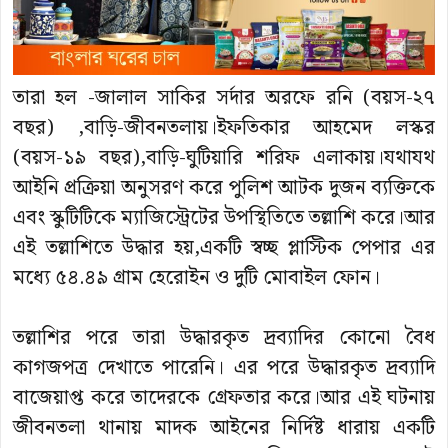
তারা হল -জালাল সাকির সর্দার অরফে রনি (বয়স-২৭
বছর) ,বাড়ি-জীবনতলায়।ইফতিকার আহমেদ লস্কর
(বয়স-১৯ বছর),বাড়ি-ঘুটিয়ারি শরিফ এলাকায়।যথাযথ
আইনি প্রক্রিয়া অনুসরণ করে পুলিশ আটক দুজন ব্যক্তিকে
এবং স্কুটিটিকে ম্যাজিস্ট্রেটের উপস্থিতিতে তল্লাশি করে।আর
এই তল্লাশিতে উদ্ধার হয়,একটি স্বচ্ছ প্লাস্টিক পেপার এর
মধ্যে ৫৪.৪৯ গ্রাম হেরোইন ও দুটি মোবাইল ফোন।
তল্লাশির পরে তারা উদ্ধারকৃত দ্রব্যাদির কোনো বৈধ
কাগজপত্র দেখাতে পারেনি। এর পরে উদ্ধারকৃত দ্রব্যাদি
বাজেয়াপ্ত করে তাদেরকে গ্রেফতার করে।আর এই ঘটনায়
জীবনতলা থানায় মাদক আইনের নির্দিষ্ট ধারায় একটি