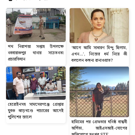
পথ নিরাপত্তা সপ্তাহ উপলক্ষে
‘আগে আমি সাধারণ হিন্দু ছিলাম,
নববারাকপুর থানার সচেতনতা
এখন…’, নিজের ধর্ম নিয়ে কী
প্রচারভিযান
বললেন কঙ্গনা রানাওয়াত?
হেরোইনসহ সামসেরগঞ্জে গ্রেপ্তার
যুবক ঝাড়খণ্ডে পাচারের আগেই
পুলিশের জালে
হামিমের পর গ্রেফতার ঘনিষ্ঠ বান্ধবী
অর্পিতা, আইএসআই-যোগের
অভিযোগে তৎপর STF