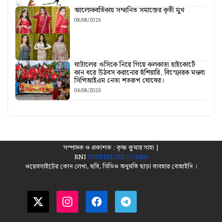
আলোকবর্তিকায় সম্মানিত সমাজের কৃতী মুখ
08/08/2026
ঘাটালের ওসিকে নিয়ে গিয়ে কলকাতা হাইকোর্টে
কান ধরে উঠবস করানোর হুঁশিয়ারি, বিস্ফোরক মন্তব্য
সিপিআইএম নেতা শতরূপ ঘোষের।
06/08/2026
সম্পাদক ও প্রকাশক : কৃষ্ণ কুমার সাহা |
RNI
WBBEN/2017/74406
ওয়েবসাইটের কোন লেখা, ছবি, ভিডিও অনুমতি ছাড়া ব্যবহার বেআইনি ।