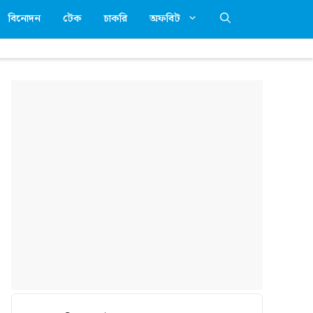
বিনোদন
টেক
চাকরি
অফবিট