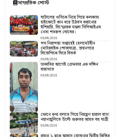
সাম্প্রতিক পোস্ট
ঘাটালের ওসিকে নিয়ে গিয়ে কলকাতা
হাইকোর্টে কান ধরে উঠবস করানোর
হুঁশিয়ারি, বিস্ফোরক মন্তব্য সিপিআইএম
নেতা শতরূপ ঘোষের।
06/08/2026
পথ নিরাপত্তা সপ্তাহেই হেলমেটহীন
মোটরবাইক শোভাযাত্রা, জয়নগরে
বিজেপিকে ঘিরে বিতর্ক
06/08/2026
ডাকাতির আগেই গ্রেফতার এক দক্ষিন
বারাসতে
06/08/2026
ফোনে কথা বলতে গিয়ে নিয়ন্ত্রণ হারাল বাস!
নয়ানজুলিতে উল্টে গুরুতর আহত বহু যাত্রী
06/08/2026
রায়না ১ ব্লকে আবাস যোজনার দ্বিতীয় কিস্তির