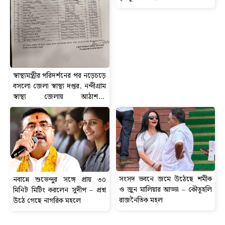
স্বাস্থ্যমন্ত্রীর পরিদর্শনের পর নড়েচড়ে
বসলো জেলা স্বাস্থ্য দপ্তর, নন্দীগ্রাম
স্বাস্থ্য জেলায় আঠাশ-টি
ডায়গনস্টিক সেন্টার বন্ধের নোটিশ
সংসদ ভবনে জমে উঠেছে শমীক
নবান্নে শুভেন্দুর সঙ্গে প্রায় ৩০
ও জুন মালিয়ার আড্ডা – কৌতূহলি
মিনিট মিটিং করলেন সুদীপ – প্রশ্ন
রাজনৈতিক মহল
উঠে গেছে নাগরিক মহলে