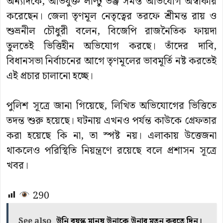
অন্যদিকে, অভিযুক্ত লাল্টু ভঞ্জ সমস্ত অভিযোগ অস্বীকার
করেছেন। জেলা তৃণমূল নেতৃত্বের তরফে শ্রীমন্ত রায় ও
শুভ্রনীল চৌধুরী বলেন, বিজেপি রাজনৈতিক ফায়দা
তুলতেই ভিত্তিহীন অভিযোগ করছে। তাঁদের দাবি,
বিধানসভা নির্বাচনের আগে তৃণমূলের ভাবমূর্তি নষ্ট করতেই
এই প্রচার চালানো হচ্ছে।
পুলিশ সূত্রে জানা গিয়েছে, লিখিত অভিযোগের ভিত্তিতে
তদন্ত শুরু হয়েছে। ঘটনায় এখনও পর্যন্ত কাউকে গ্রেফতার
করা হয়েছে কি না, তা স্পষ্ট নয়। এলাকায় উত্তেজনা
থাকলেও পরিস্থিতি নিয়ন্ত্রণে রয়েছে বলে প্রশাসন সূত্রে
খবর।
290
See also
উনি বয়স্ক মানুষ উনাকে উনার মতন করতে দিন।