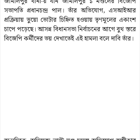
জামালপুর থানা-য় যান জামালপুর ১ মণ্ডলের বিজেপি
সভাপতি প্রধানচন্দ্র পাল। তাঁর অভিযোগ, এসআইআর
প্রক্রিয়ায় ভুয়ো ভোটার চিহ্নিত হওয়ায় তৃণমূলের একাংশ
চাপে পড়েছে। আসন্ন বিধানসভা নির্বাচনের আগে বুথ স্তরে
বিজেপি কর্মীদের ভয় দেখাতেই এই হামলা বলে দাবি তাঁর।