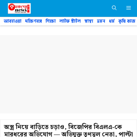
Skip
M
to
content
আবহাওয়া
দক্ষিণবঙ্গ
শিক্ষা
লাইফ স্টাইল
স্বাস্থ্য
ভ্রমন
ধর্ম
কৃষি কাজ
অস্ত্র নিয়ে বাড়িতে চড়াও, বিজেপির বিএলএ-কে
মারধরের অভিযোগ — অভিযুক্ত তৃণমূল নেতা, পাল্টা