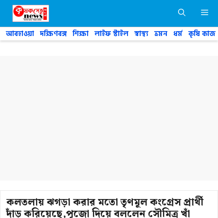
Skip
M
to
content
আবহাওয়া
দক্ষিণবঙ্গ
শিক্ষা
লাইফ স্টাইল
স্বাস্থ্য
ভ্রমন
ধর্ম
কৃষি কাজ
কলতলায় ঝগড়া করার মতো তৃণমূল কংগ্রেস প্রার্থী
দাঁড় করিয়েছে,পূজো দিয়ে বললেন সৌমিত্র খাঁ