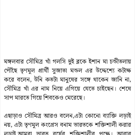
মঙ্গলবার সৌমিত্র খাঁ গলসি দুই ব্লকে ইশান মা চন্ডীতলায়
পৌঁছে তৃণমূল প্রার্থী সুজাতা মন্ডল এর উদ্দেশ্যে কটাক্ষ
করে বলেন, উনি কতটা মানুষের সঙ্গে থাকেন জানি না,
সৌমিত্র খাঁ এর নাম নিয়ে এগিয়ে যেতে চাইছেন। শেষে
সাপ মারতে গিয়ে শিবকেও মেরেছে।
এছাড়াও সৌমিত্র আরও বলেন,এটা কোনো ব্যাক্তি লড়াই
নয়, এটা তৃণমূল কংগ্রেস বনাম ভারতকে শক্তিশালী করার
লড়াই,আমরা ভারত বর্ষের শক্তিশালীর পক্ষে। আবার