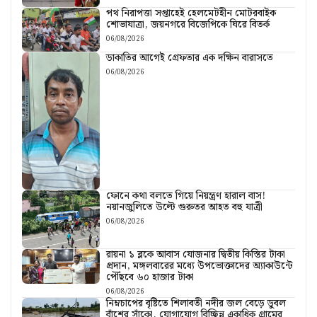
পথ নিরাপত্তা সপ্তাহেই হেলমেটহীন মোটরবাইক
শোভাযাত্রা, জয়নগরে বিজেপিকে ঘিরে বিতর্ক
06/08/2026
ডাকাতির আগেই গ্রেফতার এক দক্ষিন বারাসতে
06/08/2026
ফোনে কথা বলতে গিয়ে নিয়ন্ত্রণ হারাল বাস!
নয়ানজুলিতে উল্টে গুরুতর আহত বহু যাত্রী
06/08/2026
রায়না ১ ব্লকে আবাস যোজনার দ্বিতীয় কিস্তির টাকা
প্রদান, মঙ্গলবারের মধ্যে উপভোক্তাদের অ্যাকাউন্টে
পৌঁছবে ৬০ হাজার টাকা
06/08/2026
নিম্নচাপের বৃষ্টিতে শিলাবতী নদীর জল বেড়ে ডুবল
বাঁশের সাঁকো, যোগাযোগ বিচ্ছিন্ন একাধিক গ্রামের