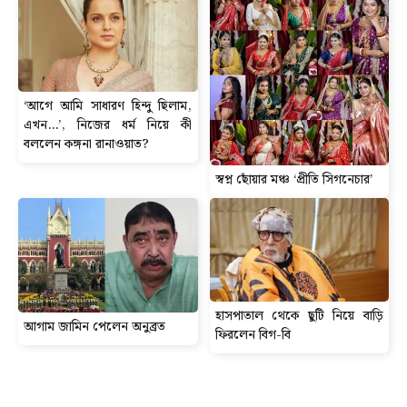
‘আগে আমি সাধারণ হিন্দু ছিলাম,
এখন…’, নিজের ধর্ম নিয়ে কী
বললেন কঙ্গনা রানাওয়াত?
স্বপ্ন ছোঁয়ার মঞ্চ ‘প্রীতি সিগনেচার’
হাসপাতাল থেকে ছুটি নিয়ে বাড়ি
আগাম জামিন পেলেন অনুব্রত
ফিরলেন বিগ-বি