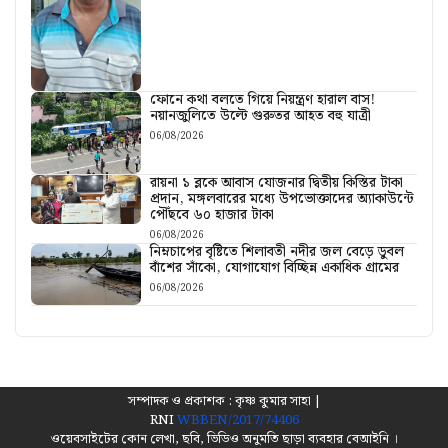
ফোনে কথা বলতে গিয়ে নিয়ন্ত্রণ হারাল বাস!
নয়ানজুলিতে উল্টে গুরুতর আহত বহু যাত্রী
06/08/2026
রায়না ১ ব্লকে আবাস যোজনার দ্বিতীয় কিস্তির টাকা
প্রদান, মঙ্গলবারের মধ্যে উপভোক্তাদের অ্যাকাউন্টে
পৌঁছবে ৬০ হাজার টাকা
06/08/2026
নিম্নচাপের বৃষ্টিতে শিলাবতী নদীর জল বেড়ে ডুবল
বাঁশের সাঁকো, যোগাযোগ বিচ্ছিন্ন একাধিক গ্রামের
06/08/2026
সম্পাদক ও প্রকাশক : কৃষ্ণ কুমার সাহা |
RNI
WBBEN/2017/74406
ওয়েবসাইটের কোন লেখা, ছবি, ভিডিও অনুমতি ছাড়া ব্যবহার বেআইনি ।