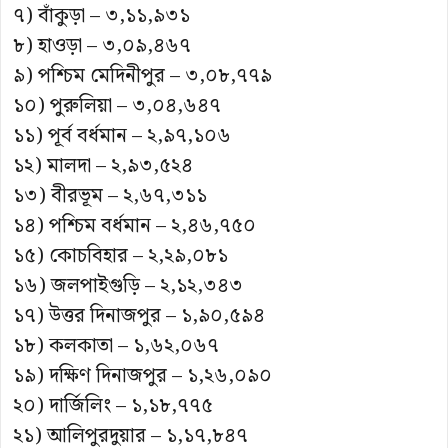
৭) বাঁকুড়া – ৩,১১,৯৩১
৮) হাওড়া – ৩,০৯,৪৬৭
৯) পশ্চিম মেদিনীপুর – ৩,০৮,৭৭৯
১০) পুরুলিয়া – ৩,০৪,৬৪৭
১১) পূর্ব বর্ধমান – ২,৯৭,১০৬
১২) মালদা – ২,৯৩,৫২৪
১৩) বীরভূম – ২,৬৭,৩১১
১৪) পশ্চিম বর্ধমান – ২,৪৬,৭৫০
১৫) কোচবিহার – ২,২৯,০৮১
১৬) জলপাইগুড়ি – ২,১২,৩৪৩
১৭) উত্তর দিনাজপুর – ১,৯০,৫৯৪
১৮) কলকাতা – ১,৬২,০৬৭
১৯) দক্ষিণ দিনাজপুর – ১,২৬,০৯০
২০) দার্জিলিং – ১,১৮,৭৭৫
২১) আলিপুরদুয়ার – ১,১৭,৮৪৭