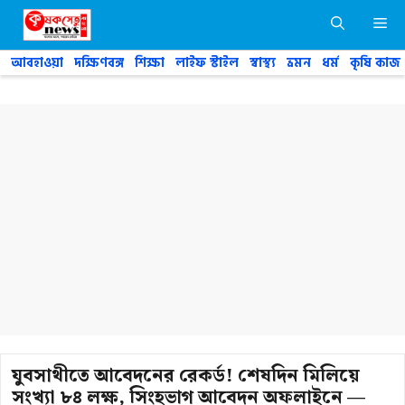
Skip
M
to
content
আবহাওয়া
দক্ষিণবঙ্গ
শিক্ষা
লাইফ স্টাইল
স্বাস্থ্য
ভ্রমন
ধর্ম
কৃষি কাজ
যুবসাথীতে আবেদনের রেকর্ড! শেষদিন মিলিয়ে
সংখ্যা ৮৪ লক্ষ, সিংহভাগ আবেদন অফলাইনে —