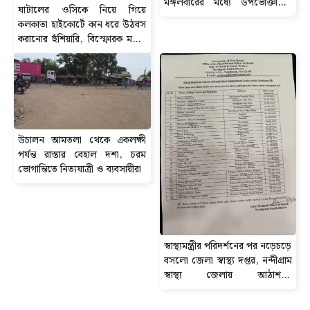
মঙ্গলবারের মধ্যে উপভোক্তাদের
ঘাটালের ওসিকে নিয়ে গিয়ে
অ্যাকাউন্টে পৌঁছবে ৬০ হাজার টাকা
কলকাতা হাইকোর্টে কান ধরে উঠবস
করানোর হুঁশিয়ারি, বিস্ফোরক মন্তব্য
সিপিআইএম নেতা শতরূপ ঘোষের।
উচালন আমতলা থেকে একলক্ষী
পর্যন্ত রাস্তার বেহাল দশা, চরম
ভোগান্তিতে নিত্যযাত্রী ও ব্যবসায়ীরা
স্বাস্থ্যমন্ত্রীর পরিদর্শনের পর নড়েচড়ে
বসলো জেলা স্বাস্থ্য দপ্তর, নন্দীগ্রাম
স্বাস্থ্য জেলায় আঠাশ-টি
ডায়গনস্টিক সেন্টার বন্ধের নোটিশ