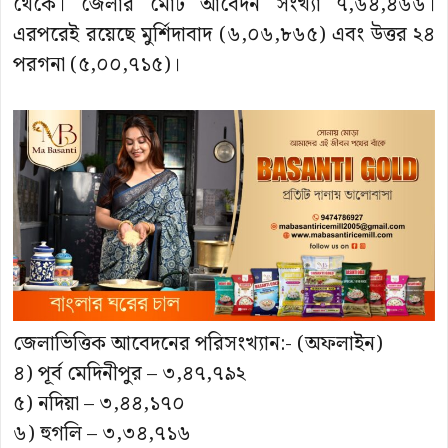
থেকে। জেলার মোট আবেদন সংখ্যা ৭,৬৪,৪৬৬।
এরপরেই রয়েছে মুর্শিদাবাদ (৬,০৬,৮৬৫) এবং উত্তর ২৪
পরগনা (৫,০০,৭১৫)।
জেলাভিত্তিক আবেদনের পরিসংখ্যান:- (অফলাইন)
৪) পূর্ব মেদিনীপুর – ৩,৪৭,৭৯২
৫) নদিয়া – ৩,৪৪,১৭০
৬) হুগলি – ৩,৩৪,৭১৬