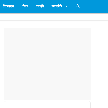
বিনোদন
টেক
চাকরি
অফবিট