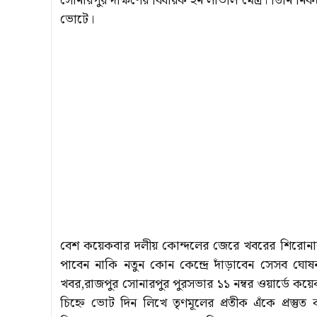
সোনারপুর দক্ষিণের বিধায়ক হন লাভলি মৈত্র। তিনি নিকটতম 
ভোটে।
বেশ কয়েকবার দলীয় কোন্দলের জেরে খবরের শিরোনামে 
পাবেন নাকি নতুন কোন কেন্দ্রে দাঁড়াবেন সেসব ঘোষ
খবর,রাজপুর সোনারপুর পুরসভার ১১ নম্বর ওয়ার্ডে কয়
চিহ্নে ভোট দিন লিখে তৃণমূলের প্রতীক এঁকে প্রস্