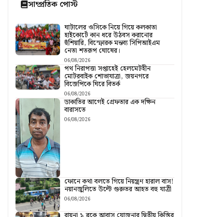
সাম্প্রতিক পোস্ট
ঘাটালের ওসিকে নিয়ে গিয়ে কলকাতা
হাইকোর্টে কান ধরে উঠবস করানোর
হুঁশিয়ারি, বিস্ফোরক মন্তব্য সিপিআইএম
নেতা শতরূপ ঘোষের।
06/08/2026
পথ নিরাপত্তা সপ্তাহেই হেলমেটহীন
মোটরবাইক শোভাযাত্রা, জয়নগরে
বিজেপিকে ঘিরে বিতর্ক
06/08/2026
ডাকাতির আগেই গ্রেফতার এক দক্ষিন
বারাসতে
06/08/2026
ফোনে কথা বলতে গিয়ে নিয়ন্ত্রণ হারাল বাস!
নয়ানজুলিতে উল্টে গুরুতর আহত বহু যাত্রী
06/08/2026
রায়না ১ ব্লকে আবাস যোজনার দ্বিতীয় কিস্তির