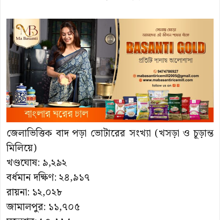
জেলাভিত্তিক বাদ পড়া ভোটারের সংখ্যা (খসড়া ও চূড়ান্ত
মিলিয়ে)
খণ্ডঘোষ: ৯,২৯২
বর্ধমান দক্ষিণ: ২৪,৯১৭
রায়না: ১২,০২৮
জামালপুর: ১১,৭০৫