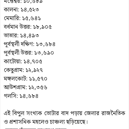
মন্তেশ্বর: ১০,৬৮৯
কালনা: ১৪,৫২৩
মেমারি: ১৫,৬৪১
বর্ধমান উত্তর: ১৮,৯০৫
ভাতার: ১৪,৪৯৩
পূর্বস্থলী দক্ষিণ: ১৩,৬৮৪
পূর্বস্থলী উত্তর: ১৩,৬৯০
কাটোয়া: ১৪,৭০৫
কেতুগ্রাম: ১২,৯২৭
মঙ্গলকোট: ১১,৫৭০
আউশগ্রাম: ১২,৩৫৬
গলসি: ১৪,৬৮৪
এই বিপুল সংখ্যক ভোটার বাদ পড়ায় জেলার রাজনৈতিক
ও প্রশাসনিক মহলেও চাঞ্চল্য ছড়িয়েছে।