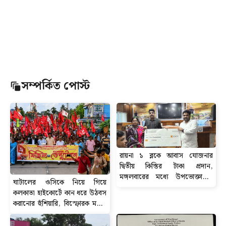
সম্পর্কিত পোস্ট
রায়না ১ ব্লকে আবাস যোজনার
দ্বিতীয় কিস্তির টাকা প্রদান,
মঙ্গলবারের মধ্যে উপভোক্তাদের
ঘাটালের ওসিকে নিয়ে গিয়ে
অ্যাকাউন্টে পৌঁছবে ৬০ হাজার টাকা
কলকাতা হাইকোর্টে কান ধরে উঠবস
করানোর হুঁশিয়ারি, বিস্ফোরক মন্তব্য
সিপিআইএম নেতা শতরূপ ঘোষের।