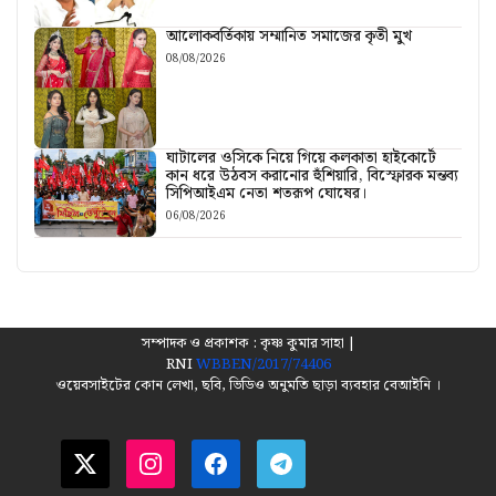
আলোকবর্তিকায় সম্মানিত সমাজের কৃতী মুখ
08/08/2026
ঘাটালের ওসিকে নিয়ে গিয়ে কলকাতা হাইকোর্টে
কান ধরে উঠবস করানোর হুঁশিয়ারি, বিস্ফোরক মন্তব্য
সিপিআইএম নেতা শতরূপ ঘোষের।
06/08/2026
সম্পাদক ও প্রকাশক : কৃষ্ণ কুমার সাহা |
RNI
WBBEN/2017/74406
ওয়েবসাইটের কোন লেখা, ছবি, ভিডিও অনুমতি ছাড়া ব্যবহার বেআইনি ।