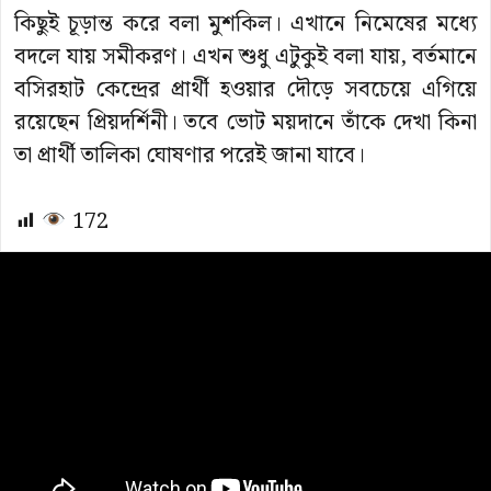
কিছুই চূড়ান্ত করে বলা মুশকিল। এখানে নিমেষের মধ্যে
বদলে যায় সমীকরণ। এখন শুধু এটুকুই বলা যায়, বর্তমানে
বসিরহাট কেন্দ্রের প্রার্থী হওয়ার দৌড়ে সবচেয়ে এগিয়ে
রয়েছেন প্রিয়দর্শিনী। তবে ভোট ময়দানে তাঁকে দেখা কিনা
তা প্রার্থী তালিকা ঘোষণার পরেই জানা যাবে।
172