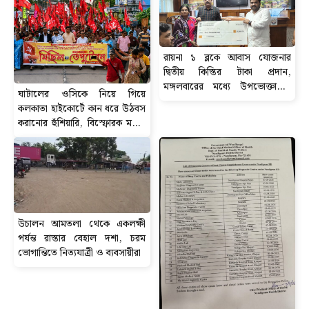
রায়না ১ ব্লকে আবাস যোজনার
দ্বিতীয় কিস্তির টাকা প্রদান,
মঙ্গলবারের মধ্যে উপভোক্তাদের
ঘাটালের ওসিকে নিয়ে গিয়ে
অ্যাকাউন্টে পৌঁছবে ৬০ হাজার টাকা
কলকাতা হাইকোর্টে কান ধরে উঠবস
করানোর হুঁশিয়ারি, বিস্ফোরক মন্তব্য
সিপিআইএম নেতা শতরূপ ঘোষের।
উচালন আমতলা থেকে একলক্ষী
পর্যন্ত রাস্তার বেহাল দশা, চরম
ভোগান্তিতে নিত্যযাত্রী ও ব্যবসায়ীরা