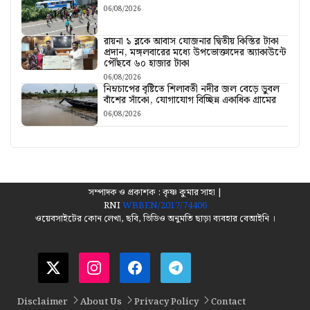
06/08/2026
রায়না ১ ব্লকে আবাস যোজনার দ্বিতীয় কিস্তির টাকা
প্রদান, মঙ্গলবারের মধ্যে উপভোক্তাদের অ্যাকাউন্টে
পৌঁছবে ৬০ হাজার টাকা
06/08/2026
নিম্নচাপের বৃষ্টিতে শিলাবতী নদীর জল বেড়ে ডুবল
বাঁশের সাঁকো, যোগাযোগ বিচ্ছিন্ন একাধিক গ্রামের
06/08/2026
সম্পাদক ও প্রকাশক : কৃষ্ণ কুমার সাহা |
RNI
WBBEN/2017/74406
ওয়েবসাইটের কোন লেখা, ছবি, ভিডিও অনুমতি ছাড়া ব্যবহার বেআইনি ।
Disclaimer
About Us
Privacy Policy
Contact