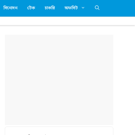
বিনোদন
টেক
চাকরি
অফবিট