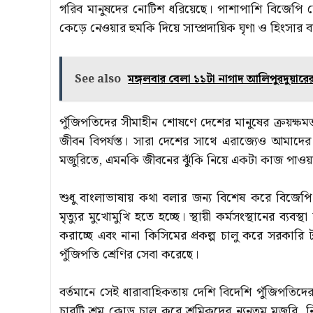
গরিব মানুষদের নোটিশ ধরিয়েছে। পাশাপাশি বিজেপি রোহি
কেড়ে নেওয়ার হুমকি দিয়ে সাম্প্রদায়িক ঘৃণা ও হিংসার 
See also
মঙ্গলবার বেলা ১১টা নাগাদ আলিপুরদুয়ারের প্য
পুঁজিপতিদের সীমাহীন শোষণে দেশের মানুষের ক্রয়ক্ষমতা
জীবন বিপর্যস্ত। সারা দেশের সাথে এরাজ্যেও আমাদের 
মজুরিতে, এমনকি জীবনের ঝুঁকি নিয়ে একটা কাজ পাওয়ার 
শুধু বাংলাভাষায় কথা বলার জন্য বিশেষ করে বিজেপি
মৃত্যুর মুখোমুখি হতে হচ্ছে। স্থায়ী কর্মসংস্থানের ব্
করাচ্ছে এবং নানা কিসিমের প্রকল্প চালু করে সরকারি 
পুঁজিপতি শ্রেণির সেবা করেছে।
বর্তমানে সেই ধারাবাহিকতায় দেশি বিদেশি পুঁজিপতিদের স
চারটি শ্রম কোড চালু করে শ্রমিকদের ন্যূনতম মজুরি, ন