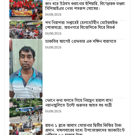
কান ধরে উঠবস করানোর হুঁশিয়ারি, বিস্ফোরক মন্তব্য
সিপিআইএম নেতা শতরূপ ঘোষের।
06/08/2026
পথ নিরাপত্তা সপ্তাহেই হেলমেটহীন মোটরবাইক
শোভাযাত্রা, জয়নগরে বিজেপিকে ঘিরে বিতর্ক
06/08/2026
ডাকাতির আগেই গ্রেফতার এক দক্ষিন বারাসতে
06/08/2026
ফোনে কথা বলতে গিয়ে নিয়ন্ত্রণ হারাল বাস!
নয়ানজুলিতে উল্টে গুরুতর আহত বহু যাত্রী
06/08/2026
রায়না ১ ব্লকে আবাস যোজনার দ্বিতীয় কিস্তির টাকা
প্রদান, মঙ্গলবারের মধ্যে উপভোক্তাদের অ্যাকাউন্টে