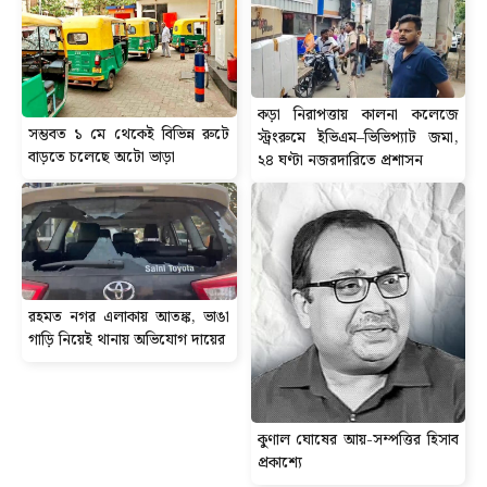
কড়া নিরাপত্তায় কালনা কলেজে
সম্ভবত ১ মে থেকেই বিভিন্ন রুটে
স্ট্রংরুমে ইভিএম–ভিভিপ্যাট জমা,
বাড়তে চলেছে অটো ভাড়া
২৪ ঘণ্টা নজরদারিতে প্রশাসন
রহমত নগর এলাকায় আতঙ্ক, ভাঙা
গাড়ি নিয়েই থানায় অভিযোগ দায়ের
কুণাল ঘোষের আয়-সম্পত্তির হিসাব
প্রকাশ্যে