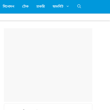
বিনোদন
টেক
চাকরি
অফবিট