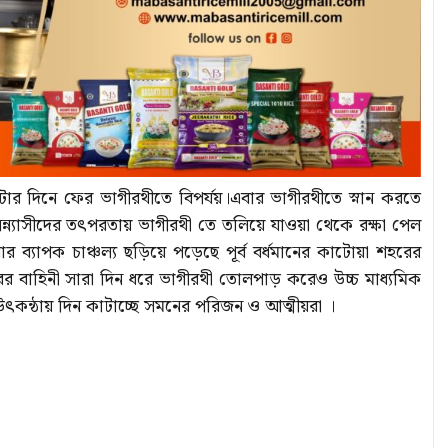
 ঘনঘটার দিনে ফের ভাগীরথীতে বিপর্যয়।এবার ভাগীরথীতে স্নান করতে
সন্ন্যাসীদের তৎপরতায় ভাগীরথী তে তলিয়ে যাওয়া থেকে রক্ষা পেল
 ব্যাপক চাঞ্চল্য ছড়িয়ে পড়েছে পূর্ব বর্ধমানের কাটোয়া শহরের
ের বাহিনী সারা দিন ধরে ভাগীরথী তোলপাড় করেও উচ্চ মাধ্যমিক
ম উৎকন্ঠায় দিন কাটাচ্ছে সমনের পরিজন ও আত্মীয়রা ।