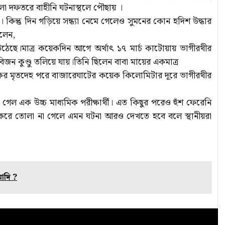
িলা দফতরে বাহীনি ঘটনাস্থলে পৌছায় ।
। কিন্তু দিন গড়িয়ে সন্ধ্যা নেমে গেলেও সুমনের কোন হদিশ উদ্ধার
বলেন,
উঠেছে।মাত্র কয়েকদিন আগে অর্থাৎ ১৭ মার্চ কাটোয়ায় ভাগীরথীর
িজন কুণ্ডু তলিয়ে যায়।তিনি ছিলেন বাবা মায়ের একমাত্র
বকের মৃতদেহ পরে বাজারেঘাটের কয়েক কিলোমিটার দূরে ভাগীরথীর
ল এক উচ্চ মাধ্যমিক পরীক্ষার্থী। এত কিছুর পরেও হুঁশ ফেরেনি
ক করে তোলা না গেলে এমন ঘটনা আরও দেখতে হবে বলে স্থানীয়রা
োদি ?