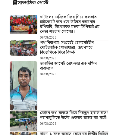
সাম্প্রতিক পোস্ট
ঘাটালের ওসিকে নিয়ে গিয়ে কলকাতা
হাইকোর্টে কান ধরে উঠবস করানোর
হুঁশিয়ারি, বিস্ফোরক মন্তব্য সিপিআইএম
নেতা শতরূপ ঘোষের।
06/08/2026
পথ নিরাপত্তা সপ্তাহেই হেলমেটহীন
মোটরবাইক শোভাযাত্রা, জয়নগরে
বিজেপিকে ঘিরে বিতর্ক
06/08/2026
ডাকাতির আগেই গ্রেফতার এক দক্ষিন
বারাসতে
06/08/2026
ফোনে কথা বলতে গিয়ে নিয়ন্ত্রণ হারাল বাস!
নয়ানজুলিতে উল্টে গুরুতর আহত বহু যাত্রী
06/08/2026
রায়না ১ ব্লকে আবাস যোজনার দ্বিতীয় কিস্তির