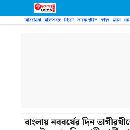
Skip
to
content
আবহাওয়া
দক্ষিণবঙ্গ
শিক্ষা
লাইফ স্টাইল
স্বাস্থ্য
ভ্রমন
ধর্ম
বাংলায় নববর্ষের দিন ভাগীরথী