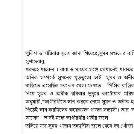
পুলিশ ও পরিবার সূত্রে জানা গিয়েছে,সুমন মণ্ডলের ব
সুশান্তবাবু
খরদহে থাকেন । বাবা ও মায়ের সঙ্গে সেখানেই থাকতো উচ্
অনিক সম্পর্কে সুমনের খুড়তুতো ভাই। সুমন ও অনীক
বাড়িতে এসেছিল চরকের মেলা দেখতে । পিসির বাড়ির 
নিয়ে সুমন ও অনীক রবিবার দুপুরে কাটোয়ার মরিঘাট
অনুযায়ী,“ভাগীরথীতে স্নান করতে নেমে সুমন ও অনীক 
পিঠেই স্নান করছিলেন কয়েকজন গাজন সন্ন্যাসী। তার
আসেন । তারই মধ্যে ভাগীরথীর গভীর জলে
তলিয়ে যায় সুমন।গাজন সন্ন্যাসীরা জলে নেমে বহু খোঁজাখ