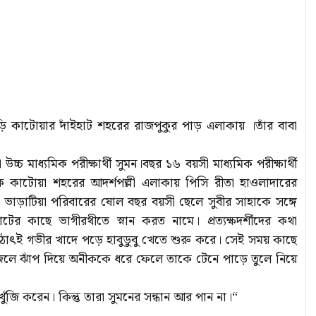
াড়ি কাটোয়ার দাঁইহাট শহরের রাজপুকুর পাড় এলাকায় ।তাঁর বাবা
চ মাধ্যমিক পরীক্ষার্থী সুমন।বছর ১৬ বয়সী মাধ্যমিক পরীক্ষার্থী
 কাটোয়া শহরের আদর্শপল্লী এলাকায় পিসি রীতা হাওলাদারের
ভাড়াটিয়া পরিবারের ষোল বছর বয়সী ছেলে সুবীর সাহাকে সঙ্গে
ের কাছে ভাগীরথীতে স্নান করত নামে। প্রত্যক্ষদর্শীদের কথা
হঠাৎই গভীর খাদে পড়ে হাবুডুবু খেতে শুরু করে। সেই সময় কাছে
া জলে ঝাঁপ দিয়ে অনীককে ধরে ফেলে তাকে টেনে পাড়ে তুলে নিয়ে
ুঁজি করেন। কিন্তু তারা সুমনের সন্ধান আর পান না।“