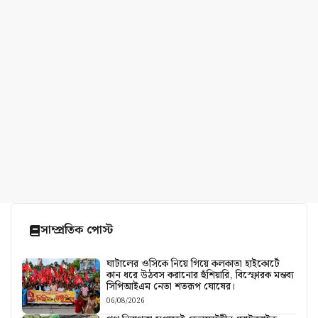
সাম্প্রতিক পোস্ট
ঘাটালের ওসিকে নিয়ে গিয়ে কলকাতা হাইকোর্টে
কান ধরে উঠবস করানোর হুঁশিয়ারি, বিস্ফোরক মন্তব্য
সিপিআইএম নেতা শতরূপ ঘোষের।
06/08/2026