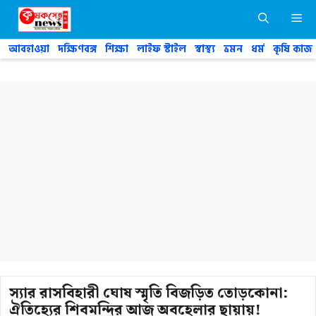
Skip
M
to
content
আবহাওয়া
দক্ষিণবঙ্গ
শিক্ষা
লাইফ স্টাইল
স্বাস্থ্য
ভ্রমন
ধর্ম
কৃষি কাজ
স্যার রাসবিহারী ঘোষ স্মৃতি বিজড়িত তোড়কোনা:
ঐতিহ্যের শিবমন্দির আজ অবহেলার ছায়ায়!