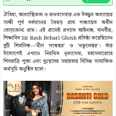
ঐতিহ্য, আধ্যাত্মিকতা ও মানবসেবার এক উজ্জ্বল অধ্যায়ের
সাক্ষী পূর্ব বর্ধমানের কৈয়ড় গ্রাম পঞ্চায়েত অধীন
তোড়কোনা গ্রাম। এই গ্রামেই প্রখ্যাত আইনজ্ঞ, দানবীর,
শিক্ষাবিদ Sir Rash Behari Ghosh প্রতিষ্ঠা করেছিলেন
দুটি শিবলিঙ্গ—‘নীল পদ্মেশ্বর’ ও ‘নকুলেশ্বর’। তাঁর
উদ্যোগেই এখানে নিয়মিত নৃত্যসেবা, মহাসমারোহে
শিবরাত্রি পূজা এবং দুঃস্থদের সহায়তায় বিভিন্ন সামাজিক
কর্মসূচি অনুষ্ঠিত হতো।