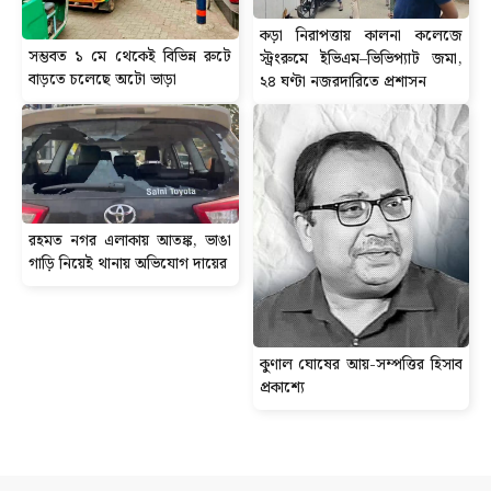
কড়া নিরাপত্তায় কালনা কলেজে
সম্ভবত ১ মে থেকেই বিভিন্ন রুটে
স্ট্রংরুমে ইভিএম–ভিভিপ্যাট জমা,
বাড়তে চলেছে অটো ভাড়া
২৪ ঘণ্টা নজরদারিতে প্রশাসন
রহমত নগর এলাকায় আতঙ্ক, ভাঙা
গাড়ি নিয়েই থানায় অভিযোগ দায়ের
কুণাল ঘোষের আয়-সম্পত্তির হিসাব
প্রকাশ্যে