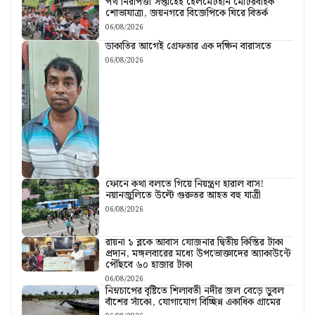
পথ নিরাপত্তা সপ্তাহেই হেলমেটহীন মোটরবাইক
শোভাযাত্রা, জয়নগরে বিজেপিকে ঘিরে বিতর্ক
06/08/2026
ডাকাতির আগেই গ্রেফতার এক দক্ষিন বারাসতে
06/08/2026
ফোনে কথা বলতে গিয়ে নিয়ন্ত্রণ হারাল বাস!
নয়ানজুলিতে উল্টে গুরুতর আহত বহু যাত্রী
06/08/2026
রায়না ১ ব্লকে আবাস যোজনার দ্বিতীয় কিস্তির টাকা
প্রদান, মঙ্গলবারের মধ্যে উপভোক্তাদের অ্যাকাউন্টে
পৌঁছবে ৬০ হাজার টাকা
06/08/2026
নিম্নচাপের বৃষ্টিতে শিলাবতী নদীর জল বেড়ে ডুবল
বাঁশের সাঁকো, যোগাযোগ বিচ্ছিন্ন একাধিক গ্রামের