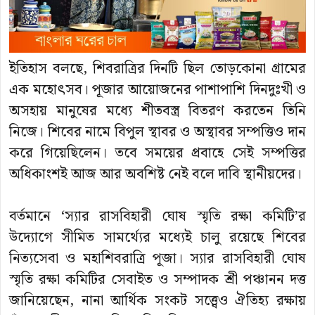
ইতিহাস বলছে, শিবরাত্রির দিনটি ছিল তোড়কোনা গ্রামের
এক মহোৎসব। পূজার আয়োজনের পাশাপাশি দিনদুঃখী ও
অসহায় মানুষের মধ্যে শীতবস্ত্র বিতরণ করতেন তিনি
নিজে। শিবের নামে বিপুল স্থাবর ও অস্থাবর সম্পত্তিও দান
করে গিয়েছিলেন। তবে সময়ের প্রবাহে সেই সম্পত্তির
অধিকাংশই আজ আর অবশিষ্ট নেই বলে দাবি স্থানীয়দের।
বর্তমানে ‘স্যার রাসবিহারী ঘোষ স্মৃতি রক্ষা কমিটি’র
উদ্যোগে সীমিত সামর্থ্যের মধ্যেই চালু রয়েছে শিবের
নিত্যসেবা ও মহাশিবরাত্রি পূজা। স্যার রাসবিহারী ঘোষ
স্মৃতি রক্ষা কমিটির সেবাইত ও সম্পাদক শ্রী পঞ্চানন দত্ত
জানিয়েছেন, নানা আর্থিক সংকট সত্ত্বেও ঐতিহ্য রক্ষায়