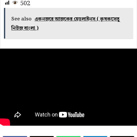
502
See also
একনজরে আজকের হেডলাইনস ( কৃষকসেতু
নিউজ বাংলা )