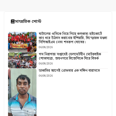
সাম্প্রতিক পোস্ট
ঘাটালের ওসিকে নিয়ে গিয়ে কলকাতা হাইকোর্টে
কান ধরে উঠবস করানোর হুঁশিয়ারি, বিস্ফোরক মন্তব্য
সিপিআইএম নেতা শতরূপ ঘোষের।
06/08/2026
পথ নিরাপত্তা সপ্তাহেই হেলমেটহীন মোটরবাইক
শোভাযাত্রা, জয়নগরে বিজেপিকে ঘিরে বিতর্ক
06/08/2026
ডাকাতির আগেই গ্রেফতার এক দক্ষিন বারাসতে
06/08/2026