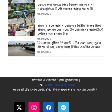
ফোনে কথা বলতে গিয়ে নিয়ন্ত্রণ হারাল বাস!
নয়ানজুলিতে উল্টে গুরুতর আহত বহু যাত্রী
06/08/2026
রায়না ১ ব্লকে আবাস যোজনার দ্বিতীয় কিস্তির টাকা
প্রদান, মঙ্গলবারের মধ্যে উপভোক্তাদের অ্যাকাউন্টে
পৌঁছবে ৬০ হাজার টাকা
06/08/2026
নিম্নচাপের বৃষ্টিতে শিলাবতী নদীর জল বেড়ে ডুবল
বাঁশের সাঁকো, যোগাযোগ বিচ্ছিন্ন একাধিক গ্রামের
06/08/2026
সম্পাদক ও প্রকাশক : কৃষ্ণ কুমার সাহা |
RNI
WBBEN/2017/74406
ওয়েবসাইটের কোন লেখা, ছবি, ভিডিও অনুমতি ছাড়া ব্যবহার বেআইনি ।