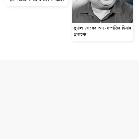
কুণাল ঘোষের আয়-সম্পত্তির হিসাব
প্রকাশ্যে