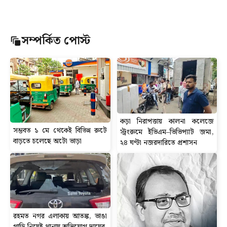
সম্পর্কিত পোস্ট
কড়া নিরাপত্তায় কালনা কলেজে
সম্ভবত ১ মে থেকেই বিভিন্ন রুটে
স্ট্রংরুমে ইভিএম–ভিভিপ্যাট জমা,
বাড়তে চলেছে অটো ভাড়া
২৪ ঘণ্টা নজরদারিতে প্রশাসন
রহমত নগর এলাকায় আতঙ্ক, ভাঙা
গাড়ি নিয়েই থানায় অভিযোগ দায়ের