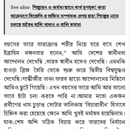
See also
শিল্পায়ন ও কর্মসংস্থানে ব্যর্থ তৃণমূল! কড়া
আক্রমণে বিজেপি-র অফিস সম্পাদক প্রণয় রায়! শিল্পের নামে
চলছে অবৈধ বালি খাদান ও বালি ব্যবসা
বয়সের ভারে ভারাক্রান্ত শরীর নিয়ে ঘরে বসে শেখ
ইব্রাহিম মঙ্গলবার বলেন,“ আমি দেশের স্বাধীনতা
আন্দোলন দেখেছি ,ভারত স্বাধীন হতেও দেখেছি। এমনকি
হাওড়া ব্রিজ তৈরি থেকে শুরু করে দ্বিতীয় বিশ্বযুদ্ধও
দেখেছি।গান্ধীজীর ডাকা ভারত ছাড়ো আন্দোলনের মিছিলে
আমিও ছুটে গিয়েছি। এখন বয়সের ভারে আমি আর ভালো
ভাবে হাঁটা চলা করতে পারি না।আমার মতো একজন
প্রবীণের নাম চুড়ান্ত ভোটার তালিকায় ’বিচারাধীন’ হিসাবে
চিহ্নিত করা হেয়েছে জেনে আমি খুবই মর্মাহত হয়েছিলাম।
যাক,শেষ অব্দি সঠিক বিচার করে ভারতের নির্বাচন