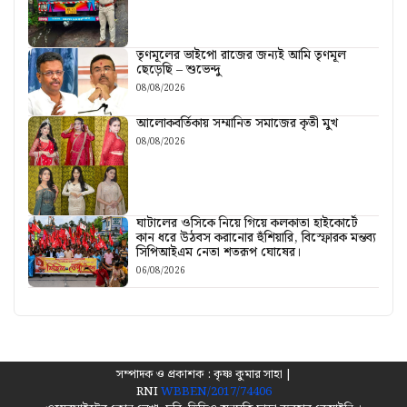
তৃণমূলের ভাইপো রাজের জন্যই আমি তৃণমূল
ছেড়েছি – শুভেন্দু
08/08/2026
আলোকবর্তিকায় সম্মানিত সমাজের কৃতী মুখ
08/08/2026
ঘাটালের ওসিকে নিয়ে গিয়ে কলকাতা হাইকোর্টে
কান ধরে উঠবস করানোর হুঁশিয়ারি, বিস্ফোরক মন্তব্য
সিপিআইএম নেতা শতরূপ ঘোষের।
06/08/2026
সম্পাদক ও প্রকাশক : কৃষ্ণ কুমার সাহা |
RNI
WBBEN/2017/74406