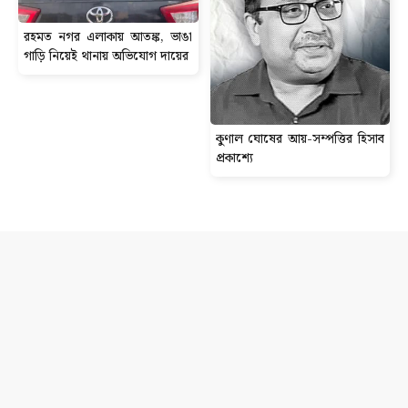
রহমত নগর এলাকায় আতঙ্ক, ভাঙা
গাড়ি নিয়েই থানায় অভিযোগ দায়ের
কুণাল ঘোষের আয়-সম্পত্তির হিসাব
প্রকাশ্যে