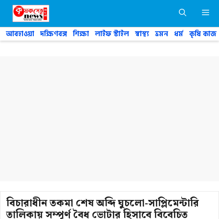
Skip
M
to
content
আবহাওয়া
দক্ষিণবঙ্গ
শিক্ষা
লাইফ স্টাইল
স্বাস্থ্য
ভ্রমন
ধর্ম
কৃষি কাজ
বিচারাধীন তকমা শেষ অব্দি ঘুচলো-সাপ্লিমেন্টারি
তালিকায় সম্পূর্ণ বৈধ ভোটার হিসাবে বিবেচিত