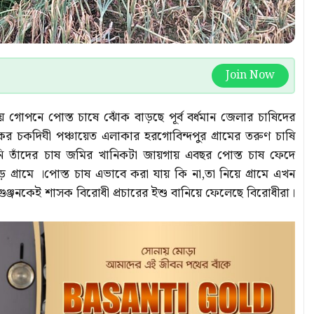
Join Now
 গোপনে পোস্ত চাষে ঝোঁক বাড়ছে পূর্ব বর্ধমান জেলার চাষিদের
 চকদিঘী পঞ্চায়েত এলাকার হরগোবিন্দপুর গ্রামের তরুণ চাষি
িনি তাঁদের চাষ জমির খানিকটা জায়গায় এবছর পোস্ত চাষ ফেদে
রামে ।পোস্ত চাষ এভাবে করা যায় কি না,তা নিয়ে গ্রামে এখন
ুঞ্জনকেই শাসক বিরোধী প্রচারের ইশু বানিয়ে ফেলেছে বিরোধীরা।