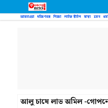
Skip
to
content
আবহাওয়া
দক্ষিণবঙ্গ
শিক্ষা
লাইফ স্টাইল
স্বাস্থ্য
ভ্রমন
ধর্ম
আলু চাষে লাভ অমিল -গোপনে 