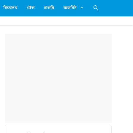
বিনোদন
টেক
চাকরি
অফবিট