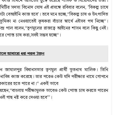
কাণ্ড সামনে আসতেই তুঙ্গে উঠেছে শাসক ও বিরোধীদের তর্জা।
টির সদস্য বিনোদ ঘোষ এই প্রসঙ্গে রবিবার বলেন, ’বিকল্প চাষে
েটা বেআইনি কাজ হবে’। তবে মনে হচ্ছে,“বিকল্প চাষ ও উৎপাদিত
মিকা না নেওয়াতেই কৃষকরা বাঁচার স্বার্থে এইসব পথ নিচ্ছে“।
ন্দ্র পাল বলেন,“তৃণমূলের রাজত্বে আইনের শাসন বলে কিছু নেই।
 পোস্ত চাষ করা,সবই সম্ভব হচ্ছে“।
ের জালে আবারো ধরা পরল 3জন
জামালপুর বিধানসভার তৃণমূল প্রার্থী ভূতনাথ মালিক। তিনি
 নানাবিধ কাজ করেছে। তার পরেও কেউ যদি পরীক্ষার নামে গোপনে
রকারের হতে পারে না।“ একই ভাবে
িয়েছেন,“বাংলায় পরীক্ষামূলক ভাবেও কেউ পোস্ত চাষ করতে পারেন
ই গাছ নষ্ট করে দেওয়া হবে’”।