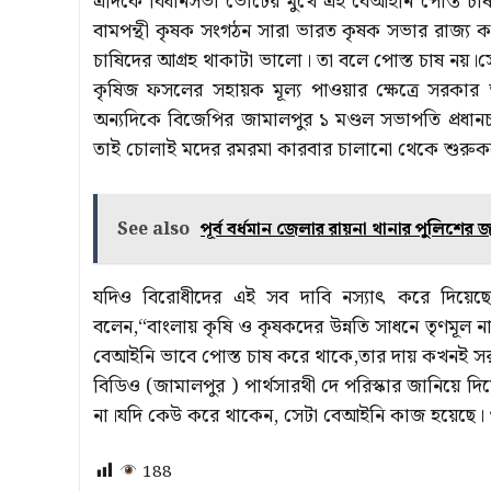
এদিকে বিধানসভা ভোটের মুখে এই বেআইনি পোস্ত চাষ 
বামপন্থী কৃষক সংগঠন সারা ভারত কৃষক সভার রাজ্য কমি
চাষিদের আগ্রহ থাকাটা ভালো। তা বলে পোস্ত চাষ নয়।স
কৃষিজ ফসলের সহায়ক মূল্য পাওয়ার ক্ষেত্রে সরকার ভূ
অন্যদিকে বিজেপির জামালপুর ১ মণ্ডল সভাপতি প্রধানচ
তাই চোলাই মদের রমরমা কারবার চালানো থেকে শুরুকরে
See also
পূর্ব বর্ধমান জেলার রায়না থানার পুলিশ
যদিও বিরোধীদের এই সব দাবি নস্যাৎ করে দিয়েছেন 
বলেন,“বাংলায় কৃষি ও কৃষকদের উন্নতি সাধনে তৃণমূল
বেআইনি ভাবে পোস্ত চাষ করে থাকে,তার দায় কখনই স
বিডিও (জামালপুর ) পার্থসারথী দে পরিস্কার জানিয়ে দ
না।যদি কেউ করে থাকেন, সেটা বেআইনি কাজ হয়েছে। ও
188