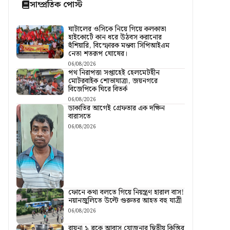
সাম্প্রতিক পোস্ট
ঘাটালের ওসিকে নিয়ে গিয়ে কলকাতা
হাইকোর্টে কান ধরে উঠবস করানোর
হুঁশিয়ারি, বিস্ফোরক মন্তব্য সিপিআইএম
নেতা শতরূপ ঘোষের।
06/08/2026
পথ নিরাপত্তা সপ্তাহেই হেলমেটহীন
মোটরবাইক শোভাযাত্রা, জয়নগরে
বিজেপিকে ঘিরে বিতর্ক
06/08/2026
ডাকাতির আগেই গ্রেফতার এক দক্ষিন
বারাসতে
06/08/2026
ফোনে কথা বলতে গিয়ে নিয়ন্ত্রণ হারাল বাস!
নয়ানজুলিতে উল্টে গুরুতর আহত বহু যাত্রী
06/08/2026
রায়না ১ ব্লকে আবাস যোজনার দ্বিতীয় কিস্তির