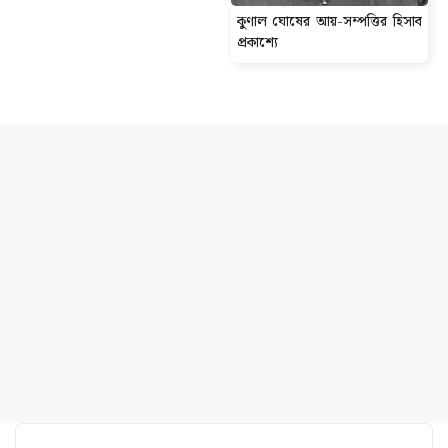
কুণাল ঘোষের আয়-সম্পত্তির হিসাব
প্রকাশ্যে