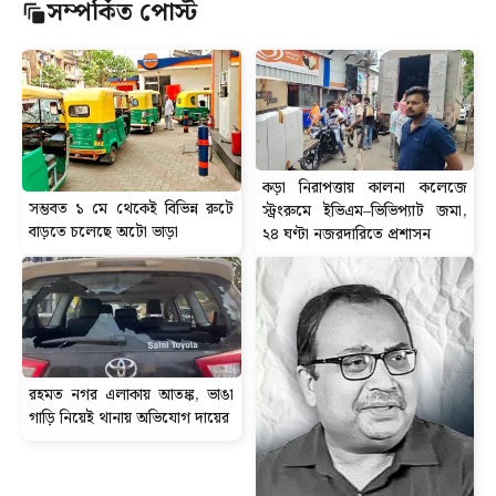
সম্পর্কিত পোস্ট
কড়া নিরাপত্তায় কালনা কলেজে
সম্ভবত ১ মে থেকেই বিভিন্ন রুটে
স্ট্রংরুমে ইভিএম–ভিভিপ্যাট জমা,
বাড়তে চলেছে অটো ভাড়া
২৪ ঘণ্টা নজরদারিতে প্রশাসন
রহমত নগর এলাকায় আতঙ্ক, ভাঙা
গাড়ি নিয়েই থানায় অভিযোগ দায়ের