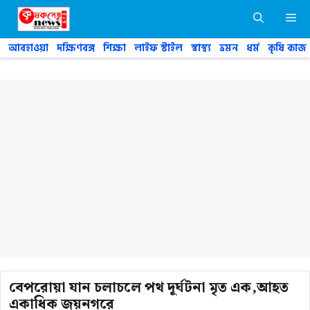
Skip
M
to
content
আবহাওয়া
দক্ষিণবঙ্গ
শিক্ষা
লাইফ স্টাইল
স্বাস্থ্য
ভ্রমন
ধর্ম
কৃষি কাজ
বেপরোয়া যান চলাচলে পথ দূর্ঘটনা মৃত এক,আহত
একাধিক জয়নগরে