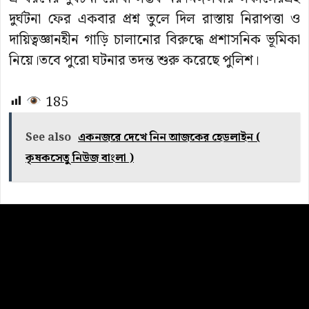
দুর্ঘটনা ফের একবার প্রশ্ন তুলে দিল রাস্তায় নিরাপত্তা ও
দায়িত্বজ্ঞানহীন গাড়ি চালানোর বিরুদ্ধে প্রশাসনিক ভূমিকা
নিয়ে।তবে পুরো ঘটনার তদন্ত শুরু করেছে পুলিশ।
185
See also
একনজরে দেখে নিন আজকের হেডলাইন (
কৃষকসেতু নিউজ বাংলা )