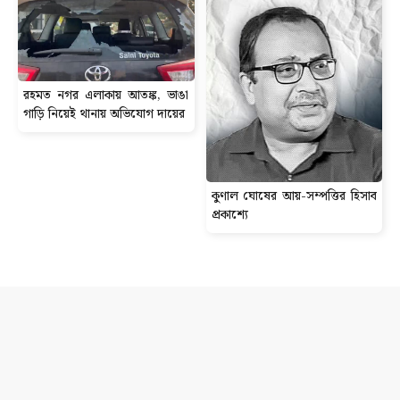
রহমত নগর এলাকায় আতঙ্ক, ভাঙা
গাড়ি নিয়েই থানায় অভিযোগ দায়ের
কুণাল ঘোষের আয়-সম্পত্তির হিসাব
প্রকাশ্যে