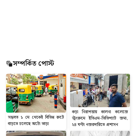
সম্পর্কিত পোস্ট
কড়া নিরাপত্তায় কালনা কলেজে
সম্ভবত ১ মে থেকেই বিভিন্ন রুটে
স্ট্রংরুমে ইভিএম–ভিভিপ্যাট জমা,
বাড়তে চলেছে অটো ভাড়া
২৪ ঘণ্টা নজরদারিতে প্রশাসন