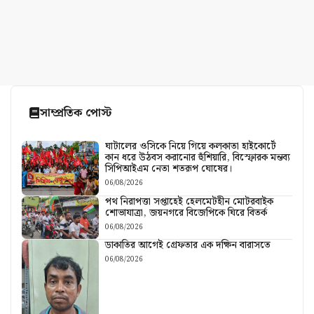
সাম্প্রতিক পোস্ট
ঘাটালের ওসিকে নিয়ে গিয়ে কলকাতা হাইকোর্টে
কান ধরে উঠবস করানোর হুঁশিয়ারি, বিস্ফোরক মন্তব্য
সিপিআইএম নেতা শতরূপ ঘোষের।
06/08/2026
পথ নিরাপত্তা সপ্তাহেই হেলমেটহীন মোটরবাইক
শোভাযাত্রা, জয়নগরে বিজেপিকে ঘিরে বিতর্ক
06/08/2026
ডাকাতির আগেই গ্রেফতার এক দক্ষিন বারাসতে
06/08/2026