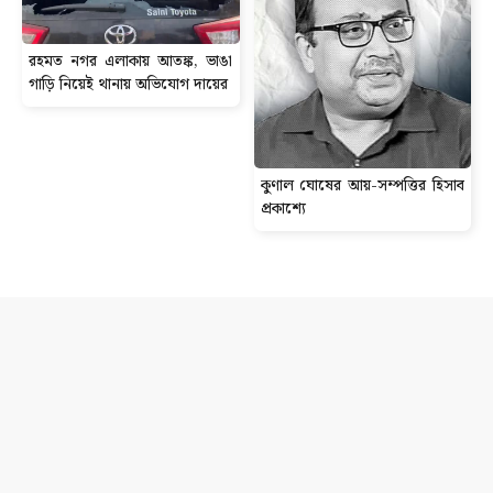
রহমত নগর এলাকায় আতঙ্ক, ভাঙা
গাড়ি নিয়েই থানায় অভিযোগ দায়ের
কুণাল ঘোষের আয়-সম্পত্তির হিসাব
প্রকাশ্যে