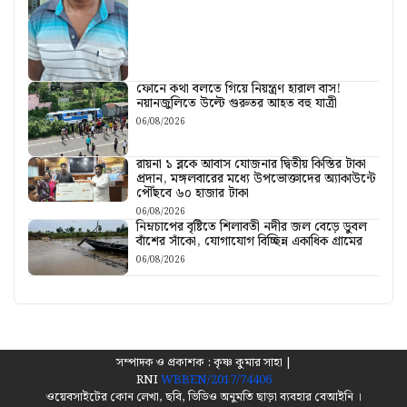
ফোনে কথা বলতে গিয়ে নিয়ন্ত্রণ হারাল বাস!
নয়ানজুলিতে উল্টে গুরুতর আহত বহু যাত্রী
06/08/2026
রায়না ১ ব্লকে আবাস যোজনার দ্বিতীয় কিস্তির টাকা
প্রদান, মঙ্গলবারের মধ্যে উপভোক্তাদের অ্যাকাউন্টে
পৌঁছবে ৬০ হাজার টাকা
06/08/2026
নিম্নচাপের বৃষ্টিতে শিলাবতী নদীর জল বেড়ে ডুবল
বাঁশের সাঁকো, যোগাযোগ বিচ্ছিন্ন একাধিক গ্রামের
06/08/2026
সম্পাদক ও প্রকাশক : কৃষ্ণ কুমার সাহা |
RNI
WBBEN/2017/74406
ওয়েবসাইটের কোন লেখা, ছবি, ভিডিও অনুমতি ছাড়া ব্যবহার বেআইনি ।