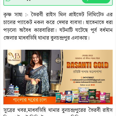
কৃষ্ণ সাহা :- ভৈরবী রাইস মিল প্রাইভেট লিমিটেড এর
চালের প্যাকেট নকল করে দেদার ব্যবসা। হাতেনাতে ধরা
পড়লো অবৈধ কারবারিরা। ঘটনাটি ঘটেছে পূর্ব বর্ধমান
জেলার মাধবডিহি থানার বুলচন্দ্রপুর এলাকায়।
সূত্রের খবর,মাধবডিহি থানার বুলচন্দ্রপুরের ভৈরবী রাইস