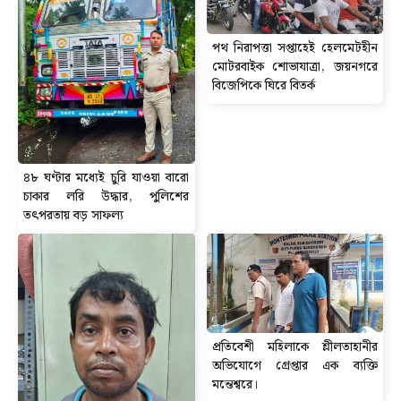
পথ নিরাপত্তা সপ্তাহেই হেলমেটহীন
মোটরবাইক শোভাযাত্রা, জয়নগরে
বিজেপিকে ঘিরে বিতর্ক
৪৮ ঘণ্টার মধ্যেই চুরি যাওয়া বারো
চাকার লরি উদ্ধার, পুলিশের
তৎপরতায় বড় সাফল্য
প্রতিবেশী মহিলাকে শ্লীলতাহানীর
অভিযোগে গ্রেপ্তার এক ব্যক্তি
মন্তেশ্বরে।