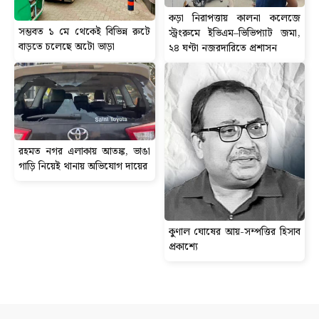
কড়া নিরাপত্তায় কালনা কলেজে
সম্ভবত ১ মে থেকেই বিভিন্ন রুটে
স্ট্রংরুমে ইভিএম–ভিভিপ্যাট জমা,
বাড়তে চলেছে অটো ভাড়া
২৪ ঘণ্টা নজরদারিতে প্রশাসন
রহমত নগর এলাকায় আতঙ্ক, ভাঙা
গাড়ি নিয়েই থানায় অভিযোগ দায়ের
কুণাল ঘোষের আয়-সম্পত্তির হিসাব
প্রকাশ্যে