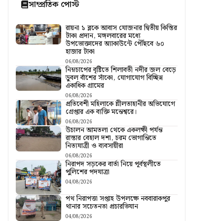
সাম্প্রতিক পোস্ট
রায়না ১ ব্লকে আবাস যোজনার দ্বিতীয় কিস্তির
টাকা প্রদান, মঙ্গলবারের মধ্যে
উপভোক্তাদের অ্যাকাউন্টে পৌঁছবে ৬০
হাজার টাকা
06/08/2026
নিম্নচাপের বৃষ্টিতে শিলাবতী নদীর জল বেড়ে
ডুবল বাঁশের সাঁকো, যোগাযোগ বিচ্ছিন্ন
একাধিক গ্রামের
06/08/2026
প্রতিবেশী মহিলাকে শ্লীলতাহানীর অভিযোগে
গ্রেপ্তার এক ব্যক্তি মন্তেশ্বরে।
06/08/2026
উচালন আমতলা থেকে একলক্ষী পর্যন্ত
রাস্তার বেহাল দশা, চরম ভোগান্তিতে
নিত্যযাত্রী ও ব্যবসায়ীরা
06/08/2026
নিরাপদ সড়কের বার্তা নিয়ে পূর্বস্থলীতে
পুলিশের পদযাত্রা
04/08/2026
পথ নিরাপত্তা সপ্তাহ উপলক্ষে নববারাকপুর
থানার সচেতনতা প্রচারভিযান
04/08/2026