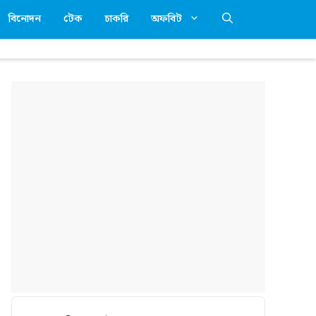
বিনোদন
টেক
চাকরি
অফবিট