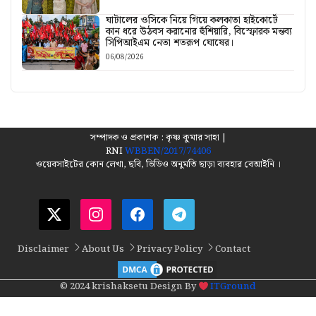
ঘাটালের ওসিকে নিয়ে গিয়ে কলকাতা হাইকোর্টে
কান ধরে উঠবস করানোর হুঁশিয়ারি, বিস্ফোরক মন্তব্য
সিপিআইএম নেতা শতরূপ ঘোষের।
06/08/2026
সম্পাদক ও প্রকাশক : কৃষ্ণ কুমার সাহা |
RNI
WBBEN/2017/74406
ওয়েবসাইটের কোন লেখা, ছবি, ভিডিও অনুমতি ছাড়া ব্যবহার বেআইনি ।
Disclaimer
About Us
Privacy Policy
Contact
© 2024 krishaksetu Design By
ITGround