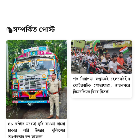
সম্পর্কিত পোস্ট
পথ নিরাপত্তা সপ্তাহেই হেলমেটহীন
মোটরবাইক শোভাযাত্রা, জয়নগরে
বিজেপিকে ঘিরে বিতর্ক
৪৮ ঘণ্টার মধ্যেই চুরি যাওয়া বারো
চাকার লরি উদ্ধার, পুলিশের
তৎপরতায় বড় সাফল্য