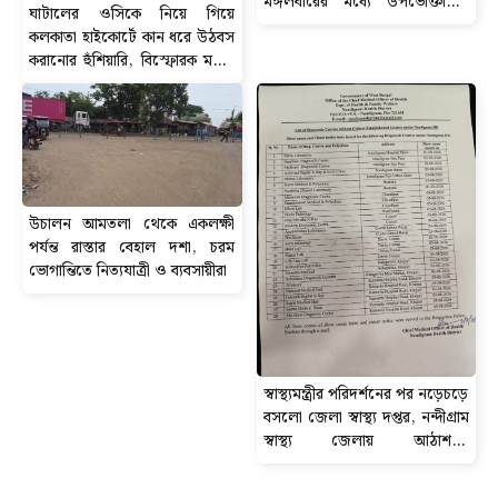
মঙ্গলবারের মধ্যে উপভোক্তাদের
ঘাটালের ওসিকে নিয়ে গিয়ে
অ্যাকাউন্টে পৌঁছবে ৬০ হাজার টাকা
কলকাতা হাইকোর্টে কান ধরে উঠবস
করানোর হুঁশিয়ারি, বিস্ফোরক মন্তব্য
সিপিআইএম নেতা শতরূপ ঘোষের।
উচালন আমতলা থেকে একলক্ষী
পর্যন্ত রাস্তার বেহাল দশা, চরম
ভোগান্তিতে নিত্যযাত্রী ও ব্যবসায়ীরা
স্বাস্থ্যমন্ত্রীর পরিদর্শনের পর নড়েচড়ে
বসলো জেলা স্বাস্থ্য দপ্তর, নন্দীগ্রাম
স্বাস্থ্য জেলায় আঠাশ-টি
ডায়গনস্টিক সেন্টার বন্ধের নোটিশ