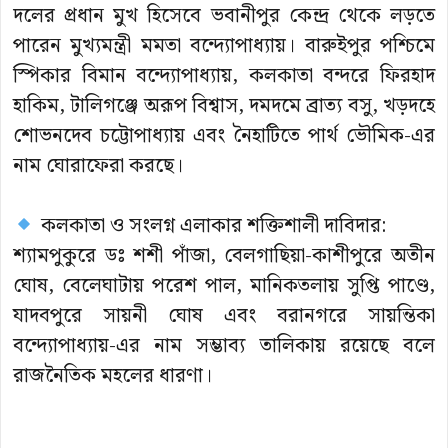
দলের প্রধান মুখ হিসেবে ভবানীপুর কেন্দ্র থেকে লড়তে
পারেন মুখ্যমন্ত্রী মমতা বন্দ্যোপাধ্যায়। বারুইপুর পশ্চিমে
স্পিকার বিমান বন্দ্যোপাধ্যায়, কলকাতা বন্দরে ফিরহাদ
হাকিম, টালিগঞ্জে অরূপ বিশ্বাস, দমদমে ব্রাত্য বসু, খড়দহে
শোভনদেব চট্টোপাধ্যায় এবং নৈহাটিতে পার্থ ভৌমিক-এর
নাম ঘোরাফেরা করছে।
কলকাতা ও সংলগ্ন এলাকার শক্তিশালী দাবিদার:
শ্যামপুকুরে ডঃ শশী পাঁজা, বেলগাছিয়া-কাশীপুরে অতীন
ঘোষ, বেলেঘাটায় পরেশ পাল, মানিকতলায় সুপ্তি পাণ্ডে,
যাদবপুরে সায়নী ঘোষ এবং বরানগরে সায়ন্তিকা
বন্দ্যোপাধ্যায়-এর নাম সম্ভাব্য তালিকায় রয়েছে বলে
রাজনৈতিক মহলের ধারণা।