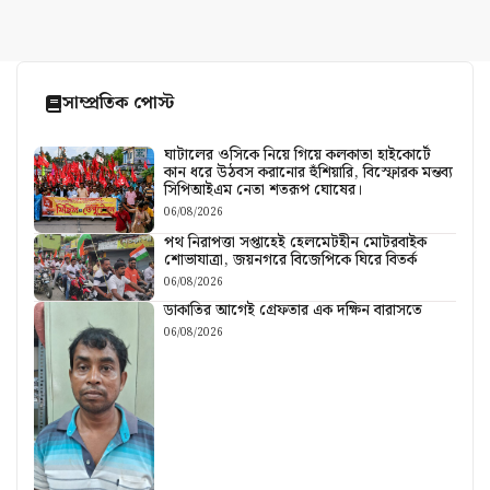
সাম্প্রতিক পোস্ট
ঘাটালের ওসিকে নিয়ে গিয়ে কলকাতা হাইকোর্টে
কান ধরে উঠবস করানোর হুঁশিয়ারি, বিস্ফোরক মন্তব্য
সিপিআইএম নেতা শতরূপ ঘোষের।
06/08/2026
পথ নিরাপত্তা সপ্তাহেই হেলমেটহীন মোটরবাইক
শোভাযাত্রা, জয়নগরে বিজেপিকে ঘিরে বিতর্ক
06/08/2026
ডাকাতির আগেই গ্রেফতার এক দক্ষিন বারাসতে
06/08/2026