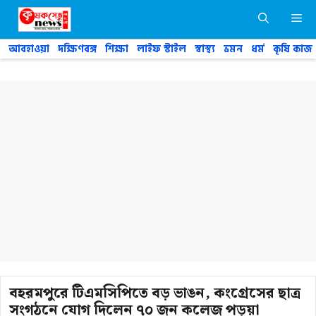
Skip
M
to
content
আবহাওয়া
দক্ষিণবঙ্গ
শিক্ষা
লাইফ স্টাইল
স্বাস্থ্য
ভ্রমন
ধর্ম
কৃষি কাজ
বহরমপুরে টিএমসিপিতে বড় ভাঙন, কংগ্রেসের ছাত্র
সংগঠনে যোগ দিলেন ৭০ জন কলেজ পড়ুয়া