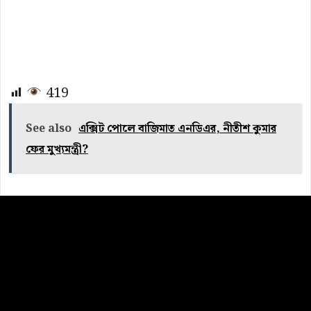
419
See also
এক্সিট পোলে বাজিমাত এনডিএর, নীতীশ কুমার
ফের মুখ্যমন্ত্রী?