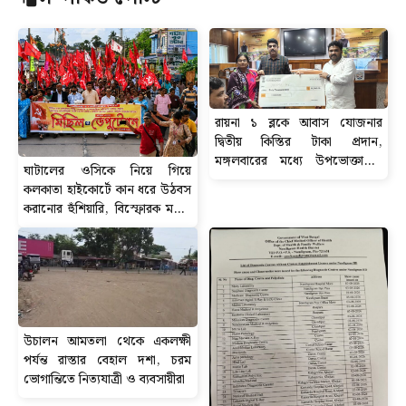
রায়না ১ ব্লকে আবাস যোজনার
দ্বিতীয় কিস্তির টাকা প্রদান,
মঙ্গলবারের মধ্যে উপভোক্তাদের
ঘাটালের ওসিকে নিয়ে গিয়ে
অ্যাকাউন্টে পৌঁছবে ৬০ হাজার টাকা
কলকাতা হাইকোর্টে কান ধরে উঠবস
করানোর হুঁশিয়ারি, বিস্ফোরক মন্তব্য
সিপিআইএম নেতা শতরূপ ঘোষের।
উচালন আমতলা থেকে একলক্ষী
পর্যন্ত রাস্তার বেহাল দশা, চরম
ভোগান্তিতে নিত্যযাত্রী ও ব্যবসায়ীরা