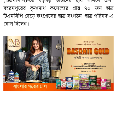
(টিএমসিপি)-তে বড়সড় ভাঙনের ছবি সামনে এল।
বহরমপুরের কৃষ্ণনাথ কলেজের প্রায় ৭০ জন ছাত্র
টিএমসিপি ছেড়ে কংগ্রেসের ছাত্র সংগঠন ‘ছাত্র পরিষদ’-এ
যোগ দিলেন।