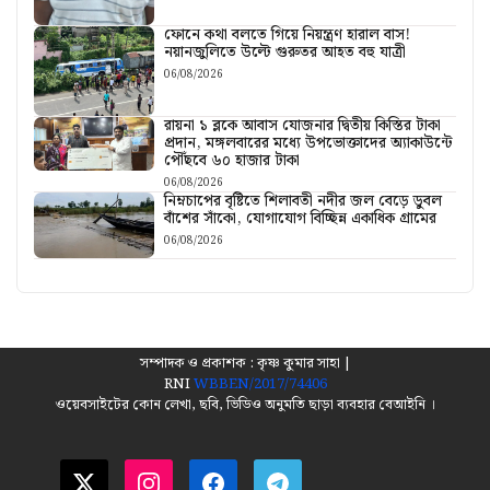
ফোনে কথা বলতে গিয়ে নিয়ন্ত্রণ হারাল বাস!
নয়ানজুলিতে উল্টে গুরুতর আহত বহু যাত্রী
06/08/2026
রায়না ১ ব্লকে আবাস যোজনার দ্বিতীয় কিস্তির টাকা
প্রদান, মঙ্গলবারের মধ্যে উপভোক্তাদের অ্যাকাউন্টে
পৌঁছবে ৬০ হাজার টাকা
06/08/2026
নিম্নচাপের বৃষ্টিতে শিলাবতী নদীর জল বেড়ে ডুবল
বাঁশের সাঁকো, যোগাযোগ বিচ্ছিন্ন একাধিক গ্রামের
06/08/2026
সম্পাদক ও প্রকাশক : কৃষ্ণ কুমার সাহা |
RNI
WBBEN/2017/74406
ওয়েবসাইটের কোন লেখা, ছবি, ভিডিও অনুমতি ছাড়া ব্যবহার বেআইনি ।