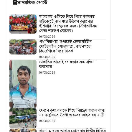
সাম্প্রতিক পোস্ট
ঘাটালের ওসিকে নিয়ে গিয়ে কলকাতা
হাইকোর্টে কান ধরে উঠবস করানোর
হুঁশিয়ারি, বিস্ফোরক মন্তব্য সিপিআইএম
নেতা শতরূপ ঘোষের।
06/08/2026
পথ নিরাপত্তা সপ্তাহেই হেলমেটহীন
মোটরবাইক শোভাযাত্রা, জয়নগরে
বিজেপিকে ঘিরে বিতর্ক
06/08/2026
ডাকাতির আগেই গ্রেফতার এক দক্ষিন
বারাসতে
06/08/2026
ফোনে কথা বলতে গিয়ে নিয়ন্ত্রণ হারাল বাস!
নয়ানজুলিতে উল্টে গুরুতর আহত বহু যাত্রী
06/08/2026
রায়না ১ ব্লকে আবাস যোজনার দ্বিতীয় কিস্তির