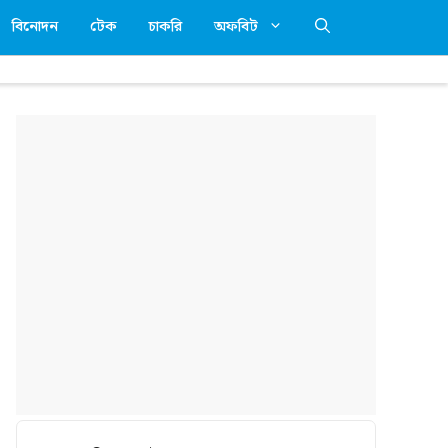
বিনোদন
টেক
চাকরি
অফবিট