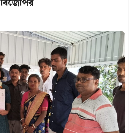
না বিজেপির