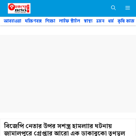
Skip
M
to
content
আবহাওয়া
দক্ষিণবঙ্গ
শিক্ষা
লাইফ স্টাইল
স্বাস্থ্য
ভ্রমন
ধর্ম
কৃষি কাজ
বিজেপি নেতার উপর সশস্ত্র হামলাার ঘটনায়
জামালপুরে গ্রেপ্তার আরো এক ডাকাবুকো তৃণমূল