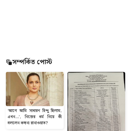
সম্পর্কিত পোস্ট
‘আগে আমি সাধারণ হিন্দু ছিলাম,
এখন…’, নিজের ধর্ম নিয়ে কী
বললেন কঙ্গনা রানাওয়াত?