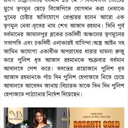
প্রদীপ চট্টোপাধ্যায় বর্ধমান ১৬ মে :- বিধানসভা ভোটের
মুখে তৃণমূল ছেড়ে বিজেপিতে যোগদান করা নেতাকে
খুনের চেষ্টার অভিযোগে গ্রেপ্তারর হলেন আরো এক
তৃণমূল নেতা।ধৃতের নাম শেখ আজাদ রহমান। তিনি পূর্ব
বর্ধমানের জামালপুর ব্লকের চকদিঘী অঞ্চলের তৃণমূলের
সভাপতি এবং চকদিঘী এলাকারই বাসিন্দা।অস্ত্র আইন সহ
জামিন অযোগ্য একাধীক অপরাধের ধারার মামলা রুজু
করে পুলিশ ধৃত আজাদ রহমানকে শুক্রবার বর্ধমান
আদালতে পেশ করে। তদন্তের প্রয়োজনে পুলিশ ধৃত
আজাদ রহমানকে পাঁচ দিন পুলিশ হেপাজতে নিতে চেয়ে
আদালতে আবেদন জানায়।বিচারক তাকে তিন দিন পুলিশ
হেপাজতে পাঠানোর নির্দেশ দিয়েছেন।