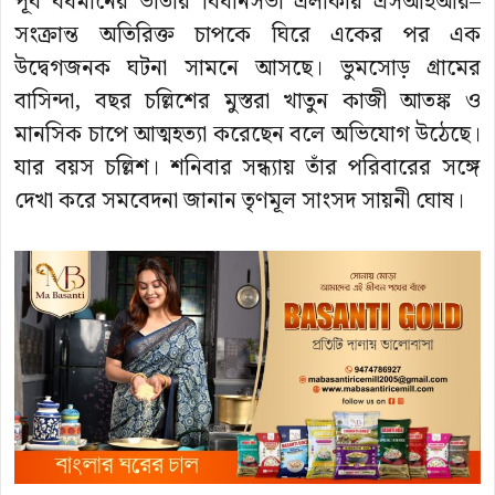
পূর্ব বর্ধমানের ভাতার বিধানসভা এলাকায় এসআইআর–
সংক্রান্ত অতিরিক্ত চাপকে ঘিরে একের পর এক
উদ্বেগজনক ঘটনা সামনে আসছে। ভুমসোড় গ্রামের
বাসিন্দা, বছর চল্লিশের মুস্তরা খাতুন কাজী আতঙ্ক ও
মানসিক চাপে আত্মহত্যা করেছেন বলে অভিযোগ উঠেছে।
যার বয়স চল্লিশ। শনিবার সন্ধ্যায় তাঁর পরিবারের সঙ্গে
দেখা করে সমবেদনা জানান তৃণমূল সাংসদ সায়নী ঘোষ।