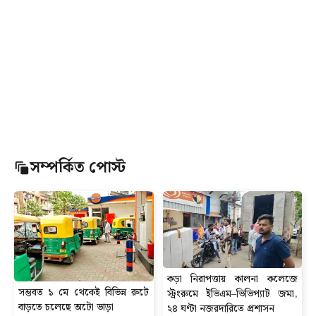
সম্পর্কিত পোস্ট
কড়া নিরাপত্তায় কালনা কলেজে
সম্ভবত ১ মে থেকেই বিভিন্ন রুটে
স্ট্রংরুমে ইভিএম–ভিভিপ্যাট জমা,
বাড়তে চলেছে অটো ভাড়া
২৪ ঘণ্টা নজরদারিতে প্রশাসন