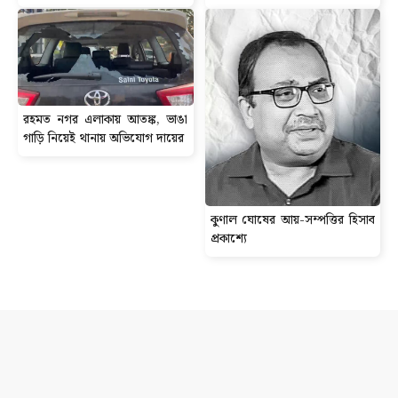
রহমত নগর এলাকায় আতঙ্ক, ভাঙা
গাড়ি নিয়েই থানায় অভিযোগ দায়ের
কুণাল ঘোষের আয়-সম্পত্তির হিসাব
প্রকাশ্যে