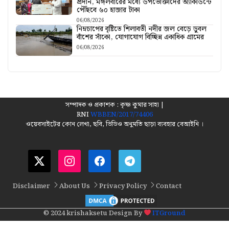
প্রদান, মঙ্গলবারের মধ্যে উপভোক্তাদের অ্যাকাউন্টে
পৌঁছবে ৬০ হাজার টাকা
06/08/2026
নিম্নচাপের বৃষ্টিতে শিলাবতী নদীর জল বেড়ে ডুবল
বাঁশের সাঁকো, যোগাযোগ বিচ্ছিন্ন একাধিক গ্রামের
06/08/2026
সম্পাদক ও প্রকাশক : কৃষ্ণ কুমার সাহা |
RNI
WBBEN/2017/74406
ওয়েবসাইটের কোন লেখা, ছবি, ভিডিও অনুমতি ছাড়া ব্যবহার বেআইনি ।
Disclaimer
About Us
Privacy Policy
Contact
© 2024 krishaksetu Design By
ITGround