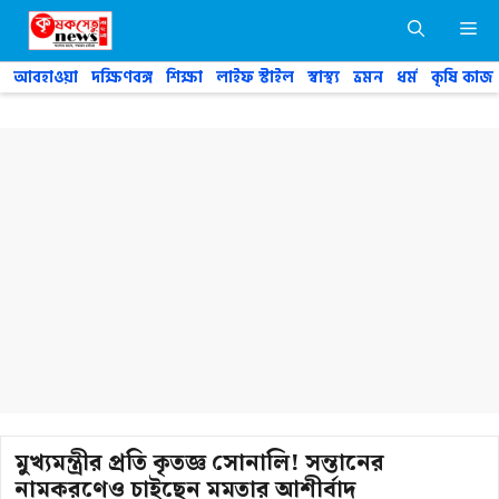
Skip
M
to
content
আবহাওয়া
দক্ষিণবঙ্গ
শিক্ষা
লাইফ স্টাইল
স্বাস্থ্য
ভ্রমন
ধর্ম
কৃষি কাজ
মুখ্যমন্ত্রীর প্রতি কৃতজ্ঞ সোনালি! সন্তানের
নামকরণেও চাইছেন মমতার আশীর্বাদ