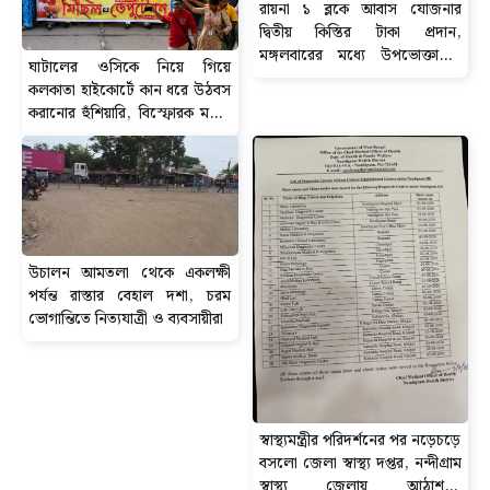
রায়না ১ ব্লকে আবাস যোজনার
দ্বিতীয় কিস্তির টাকা প্রদান,
মঙ্গলবারের মধ্যে উপভোক্তাদের
ঘাটালের ওসিকে নিয়ে গিয়ে
অ্যাকাউন্টে পৌঁছবে ৬০ হাজার টাকা
কলকাতা হাইকোর্টে কান ধরে উঠবস
করানোর হুঁশিয়ারি, বিস্ফোরক মন্তব্য
সিপিআইএম নেতা শতরূপ ঘোষের।
উচালন আমতলা থেকে একলক্ষী
পর্যন্ত রাস্তার বেহাল দশা, চরম
ভোগান্তিতে নিত্যযাত্রী ও ব্যবসায়ীরা
স্বাস্থ্যমন্ত্রীর পরিদর্শনের পর নড়েচড়ে
বসলো জেলা স্বাস্থ্য দপ্তর, নন্দীগ্রাম
স্বাস্থ্য জেলায় আঠাশ-টি