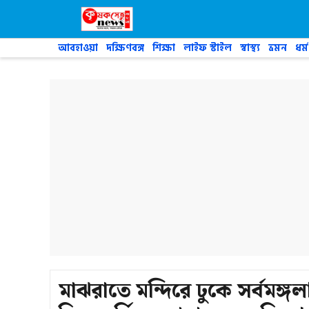
Skip
to
content
আবহাওয়া
দক্ষিণবঙ্গ
শিক্ষা
লাইফ স্টাইল
স্বাস্থ্য
ভ্রমন
ধর্ম
মাঝরাতে মন্দিরে ঢুকে সর্বমঙ্