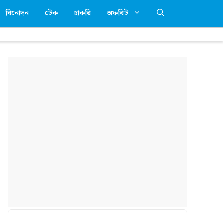
বিনোদন
টেক
চাকরি
অফবিট