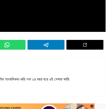
 টাইম সাংবাদিকতা করি।গত ১৪ বছর ধরে এই পেশায় আছি