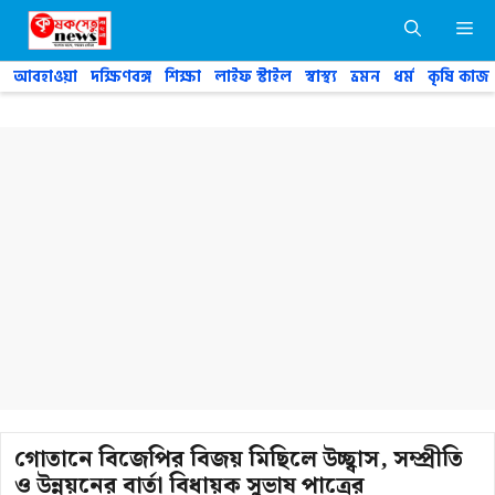
Skip
M
to
content
আবহাওয়া
দক্ষিণবঙ্গ
শিক্ষা
লাইফ স্টাইল
স্বাস্থ্য
ভ্রমন
ধর্ম
কৃষি কাজ
গোতানে বিজেপির বিজয় মিছিলে উচ্ছ্বাস, সম্প্রীতি
ও উন্নয়নের বার্তা বিধায়ক সুভাষ পাত্রের