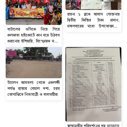
রায়না ১ ব্লকে আবাস যোজনার
দ্বিতীয় কিস্তির টাকা প্রদান,
মঙ্গলবারের মধ্যে উপভোক্তাদের
ঘাটালের ওসিকে নিয়ে গিয়ে
অ্যাকাউন্টে পৌঁছবে ৬০ হাজার টাকা
কলকাতা হাইকোর্টে কান ধরে উঠবস
করানোর হুঁশিয়ারি, বিস্ফোরক মন্তব্য
সিপিআইএম নেতা শতরূপ ঘোষের।
উচালন আমতলা থেকে একলক্ষী
পর্যন্ত রাস্তার বেহাল দশা, চরম
ভোগান্তিতে নিত্যযাত্রী ও ব্যবসায়ীরা
স্বাস্থ্যমন্ত্রীর পরিদর্শনের পর নড়েচড়ে