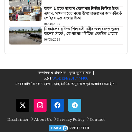
রায়না ১ ব্লকে আবাস যোজনার দ্বিতীয় কিস্তির টাকা
প্রদান, মঙ্গলবারের মধ্যে উপভোক্তাদের অ্যাকাউন্টে
পৌঁছবে ৬০ হাজার টাকা
06/08/2026
নিম্নচাপের বৃষ্টিতে শিলাবতী নদীর জল বেড়ে ডুবল
বাঁশের সাঁকো, যোগাযোগ বিচ্ছিন্ন একাধিক গ্রামের
06/08/2026
সম্পাদক ও প্রকাশক : কৃষ্ণ কুমার সাহা |
RNI
WBBEN/2017/74406
ওয়েবসাইটের কোন লেখা, ছবি, ভিডিও অনুমতি ছাড়া ব্যবহার বেআইনি ।
Disclaimer
About Us
Privacy Policy
Contact