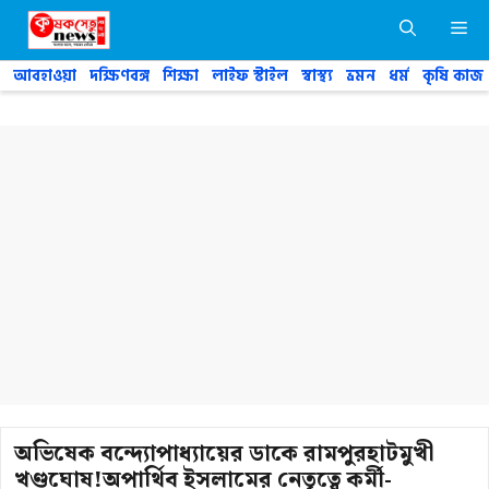
Skip
M
to
content
আবহাওয়া
দক্ষিণবঙ্গ
শিক্ষা
লাইফ স্টাইল
স্বাস্থ্য
ভ্রমন
ধর্ম
কৃষি কাজ
অভিষেক বন্দ্যোপাধ্যায়ের ডাকে রামপুরহাটমুখী
খণ্ডঘোষ!অপার্থিব ইসলামের নেতৃত্বে কর্মী-