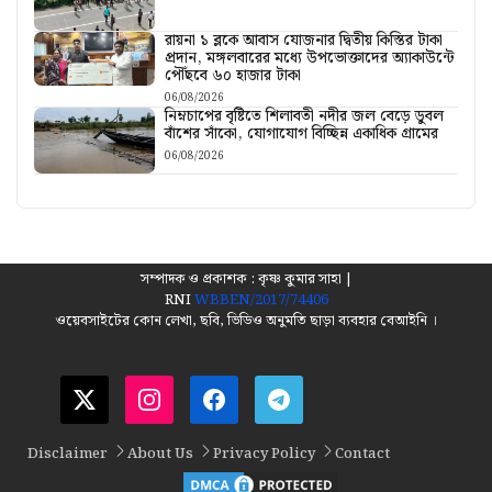
রায়না ১ ব্লকে আবাস যোজনার দ্বিতীয় কিস্তির টাকা
প্রদান, মঙ্গলবারের মধ্যে উপভোক্তাদের অ্যাকাউন্টে
পৌঁছবে ৬০ হাজার টাকা
06/08/2026
নিম্নচাপের বৃষ্টিতে শিলাবতী নদীর জল বেড়ে ডুবল
বাঁশের সাঁকো, যোগাযোগ বিচ্ছিন্ন একাধিক গ্রামের
06/08/2026
সম্পাদক ও প্রকাশক : কৃষ্ণ কুমার সাহা |
RNI
WBBEN/2017/74406
ওয়েবসাইটের কোন লেখা, ছবি, ভিডিও অনুমতি ছাড়া ব্যবহার বেআইনি ।
Disclaimer
About Us
Privacy Policy
Contact