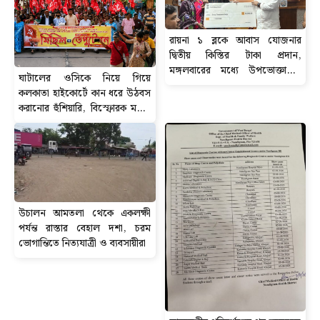
রায়না ১ ব্লকে আবাস যোজনার
দ্বিতীয় কিস্তির টাকা প্রদান,
মঙ্গলবারের মধ্যে উপভোক্তাদের
ঘাটালের ওসিকে নিয়ে গিয়ে
অ্যাকাউন্টে পৌঁছবে ৬০ হাজার টাকা
কলকাতা হাইকোর্টে কান ধরে উঠবস
করানোর হুঁশিয়ারি, বিস্ফোরক মন্তব্য
সিপিআইএম নেতা শতরূপ ঘোষের।
উচালন আমতলা থেকে একলক্ষী
পর্যন্ত রাস্তার বেহাল দশা, চরম
ভোগান্তিতে নিত্যযাত্রী ও ব্যবসায়ীরা