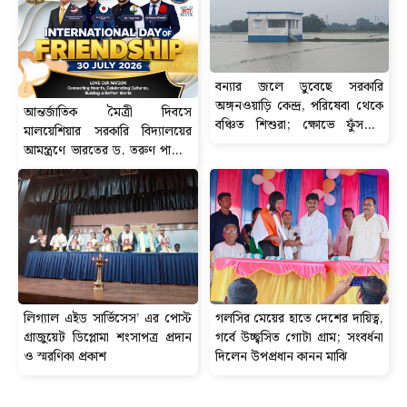
বন্যার জলে ডুবেছে সরকারি
অঙ্গনওয়াড়ি কেন্দ্র, পরিষেবা থেকে
আন্তর্জাতিক মৈত্রী দিবসে
বঞ্চিত শিশুরা; ক্ষোভে ফুঁসছেন
মালয়েশিয়ার সরকারি বিদ্যালয়ের
গ্রামবাসী
আমন্ত্রণে ভারতের ড. তরুণ পালের
আন্তর্জাতিক বক্তৃতা
লিগ্যাল এইড সার্ভিসেস’ এর পোস্ট
গলসির মেয়ের হাতে দেশের দায়িত্ব,
গ্রাজুয়েট ডিপ্লোমা শংসাপত্র প্রদান
গর্বে উচ্ছ্বসিত গোটা গ্রাম; সংবর্ধনা
ও স্মরণিকা প্রকাশ
দিলেন উপপ্রধান কানন মাঝি