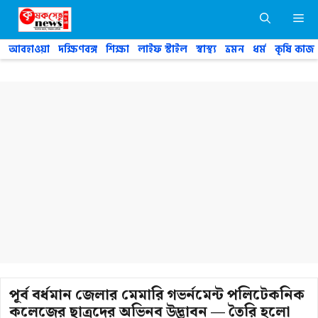
Skip
M
to
content
আবহাওয়া
দক্ষিণবঙ্গ
শিক্ষা
লাইফ স্টাইল
স্বাস্থ্য
ভ্রমন
ধর্ম
কৃষি কাজ
পূর্ব বর্ধমান জেলার মেমারি গভর্নমেন্ট পলিটেকনিক
কলেজের ছাত্রদের অভিনব উদ্ভাবন — তৈরি হলো