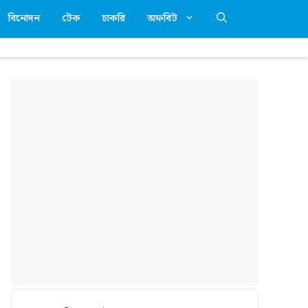
বিনোদন
টেক
চাকরি
অফবিট