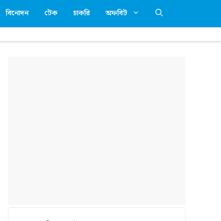
বিনোদন
টেক
চাকরি
অফবিট