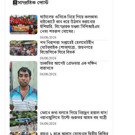
সাম্প্রতিক পোস্ট
ঘাটালের ওসিকে নিয়ে গিয়ে কলকাতা
হাইকোর্টে কান ধরে উঠবস করানোর
হুঁশিয়ারি, বিস্ফোরক মন্তব্য সিপিআইএম
নেতা শতরূপ ঘোষের।
06/08/2026
পথ নিরাপত্তা সপ্তাহেই হেলমেটহীন
মোটরবাইক শোভাযাত্রা, জয়নগরে
বিজেপিকে ঘিরে বিতর্ক
06/08/2026
ডাকাতির আগেই গ্রেফতার এক দক্ষিন
বারাসতে
06/08/2026
ফোনে কথা বলতে গিয়ে নিয়ন্ত্রণ হারাল বাস!
নয়ানজুলিতে উল্টে গুরুতর আহত বহু যাত্রী
06/08/2026
রায়না ১ ব্লকে আবাস যোজনার দ্বিতীয় কিস্তির