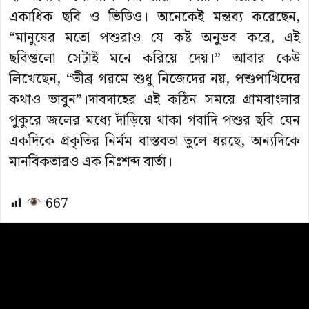
একাধিক ছবি ও ভিডিও। অনেকেই মন্তব্য করেছেন,
“মানুষের মতো পশুরাও যে কষ্ট অনুভব করে, এই
ছবিগুলো সেটাই মনে করিয়ে দেয়।” আবার কেউ
লিখেছেন, “তীব্র গরমে শুধু নিজেদের নয়, পশুপাখিদের
কথাও ভাবুন”।দাবদাহের এই কঠিন সময়ে গ্রামবাংলার
পুকুরে জলের মধ্যে দাঁড়িয়ে থাকা গবাদি পশুর ছবি যেন
একদিকে প্রকৃতির নির্মম বাস্তবতা তুলে ধরছে, অন্যদিকে
মানবিকতারও এক নিঃশব্দ বার্তা।
667