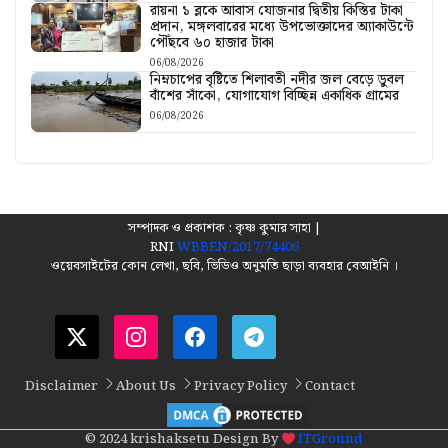
রায়না ১ ব্লকে আবাস যোজনার দ্বিতীয় কিস্তির টাকা
প্রদান, মঙ্গলবারের মধ্যে উপভোক্তাদের অ্যাকাউন্টে
পৌঁছবে ৬০ হাজার টাকা
06/08/2026
নিম্নচাপের বৃষ্টিতে শিলাবতী নদীর জল বেড়ে ডুবল
বাঁশের সাঁকো, যোগাযোগ বিচ্ছিন্ন একাধিক গ্রামের
06/08/2026
সম্পাদক ও প্রকাশক : কৃষ্ণ কুমার সাহা |
RNI
WBBEN/2017/74406
ওয়েবসাইটের কোন লেখা, ছবি, ভিডিও অনুমতি ছাড়া ব্যবহার বেআইনি ।
Disclaimer
About Us
Privacy Policy
Contact
© 2024 krishaksetu Design By
ITGround