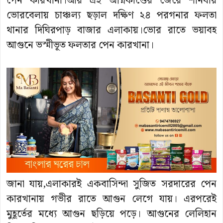
পেন কারখানা।আর এই অগ্নিকাণ্ডের জেরে শনিবার
ভোরবেলায় চাঞ্চল্য ছড়াল দক্ষিণ ২৪ পরগনার ফলতা
থানার দিঘিরপাড় বাজার এলাকায়।ভোর রাতে ভয়াবহ
আগুনে ভস্মীভূত ফলতার পেন কারখানা।
জানা যায়,এলাকারই একবাসিন্দা সুজিত সরদারের পেন
কারখানায় গভীর রাতে আগুন লেগে যায়। এরপরেই
মুহূর্তের মধ্যে আগুন ছড়িয়ে পড়ে। আগুনের লেলিহান