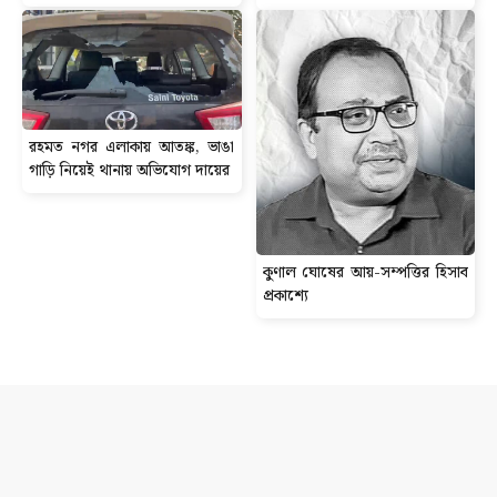
রহমত নগর এলাকায় আতঙ্ক, ভাঙা
গাড়ি নিয়েই থানায় অভিযোগ দায়ের
কুণাল ঘোষের আয়-সম্পত্তির হিসাব
প্রকাশ্যে