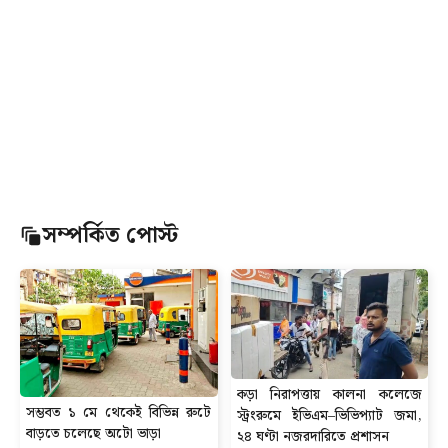
সম্পর্কিত পোস্ট
কড়া নিরাপত্তায় কালনা কলেজে
সম্ভবত ১ মে থেকেই বিভিন্ন রুটে
স্ট্রংরুমে ইভিএম–ভিভিপ্যাট জমা,
বাড়তে চলেছে অটো ভাড়া
২৪ ঘণ্টা নজরদারিতে প্রশাসন