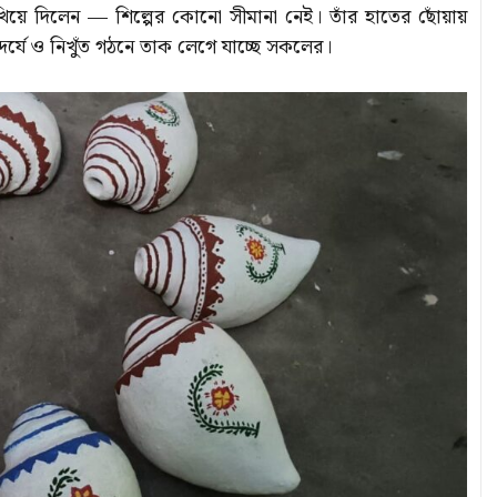
ী দেখিয়ে দিলেন — শিল্পের কোনো সীমানা নেই। তাঁর হাতের ছোঁয়ায়
্দর্যে ও নিখুঁত গঠনে তাক লেগে যাচ্ছে সকলের।