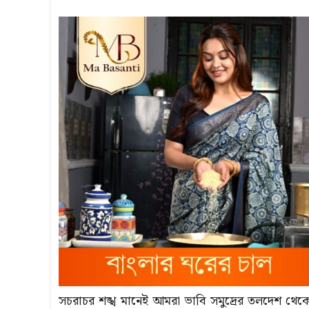
সচরাচর শঙ্খ মানেই আমরা ভাবি সমুদ্রের তলদেশ থেকে