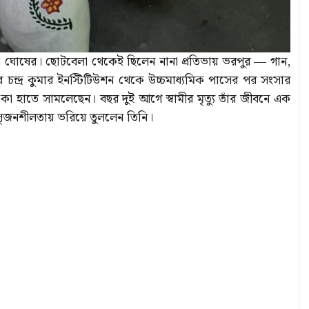
চিত্রা ঘোষের। ছোটবেলা থেকেই ছিলেন নানা প্রতিভায় ভরপুর — গান,
চন্দ্র কুমার ইনস্টিটিউশন থেকে উচ্চমাধ্যমিক পাসের পর সংসার
 একা হাতে সামলেছেন। বছর দুই আগে স্বামীর মৃত্যু তাঁর জীবনে এক
, সৃজনশীলতায় ভরিয়ে তুললেন তিনি।