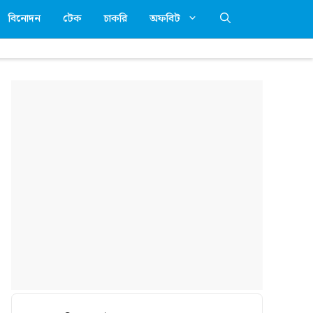
বিনোদন
টেক
চাকরি
অফবিট