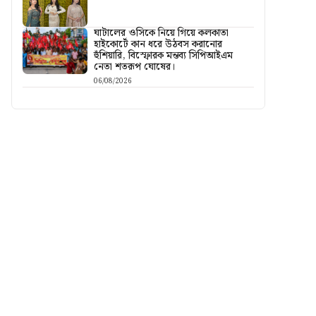
ঘাটালের ওসিকে নিয়ে গিয়ে কলকাতা
হাইকোর্টে কান ধরে উঠবস করানোর
হুঁশিয়ারি, বিস্ফোরক মন্তব্য সিপিআইএম
নেতা শতরূপ ঘোষের।
06/08/2026