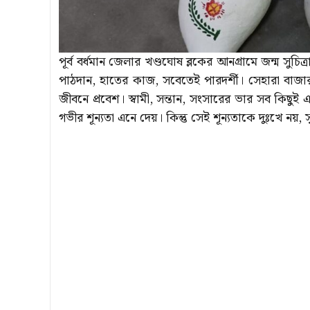
পূর্ব বর্ধমান জেলার খণ্ডঘোষ ব্লকের আনগ্রামে জন্ম সু
পাঠদান, হাতের কাজ, সবেতেই পারদর্শী। সেহারা বাজার 
জীবনে প্রবেশ। স্বামী, সন্তান, সংসারের ভার সব কিছুই
গভীর শূন্যতা এনে দেয়। কিন্তু সেই শূন্যতাকে দুঃখে নয়