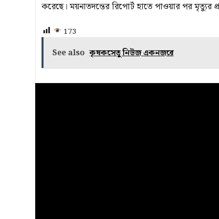
করেছে। ময়নাতদন্তের রিপোর্ট হাতে পাওয়ার পর মৃত্যুর প
173
See also
কৃষকসেতু নিউজ একনজরে