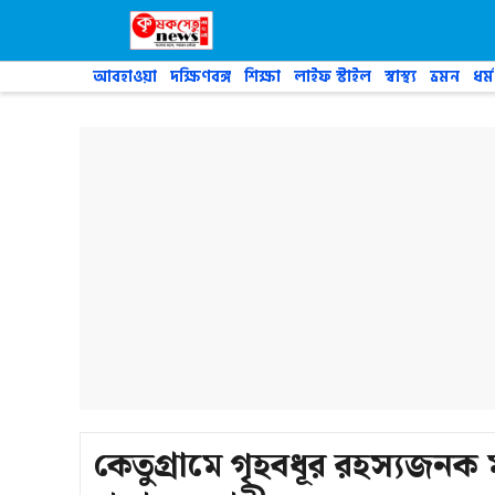
Skip
to
content
আবহাওয়া
দক্ষিণবঙ্গ
শিক্ষা
লাইফ স্টাইল
স্বাস্থ্য
ভ্রমন
ধর্ম
কেতুগ্রামে গৃহবধূর রহস্যজনক 