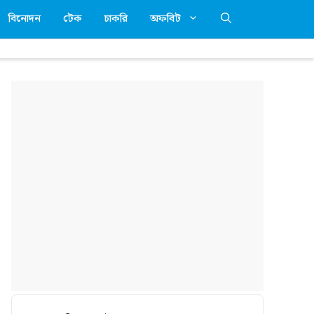
বিনোদন
টেক
চাকরি
অফবিট