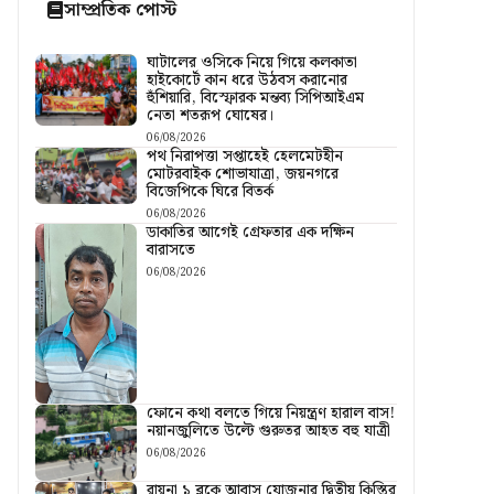
সাম্প্রতিক পোস্ট
ঘাটালের ওসিকে নিয়ে গিয়ে কলকাতা
হাইকোর্টে কান ধরে উঠবস করানোর
হুঁশিয়ারি, বিস্ফোরক মন্তব্য সিপিআইএম
নেতা শতরূপ ঘোষের।
06/08/2026
পথ নিরাপত্তা সপ্তাহেই হেলমেটহীন
মোটরবাইক শোভাযাত্রা, জয়নগরে
বিজেপিকে ঘিরে বিতর্ক
06/08/2026
ডাকাতির আগেই গ্রেফতার এক দক্ষিন
বারাসতে
06/08/2026
ফোনে কথা বলতে গিয়ে নিয়ন্ত্রণ হারাল বাস!
নয়ানজুলিতে উল্টে গুরুতর আহত বহু যাত্রী
06/08/2026
রায়না ১ ব্লকে আবাস যোজনার দ্বিতীয় কিস্তির