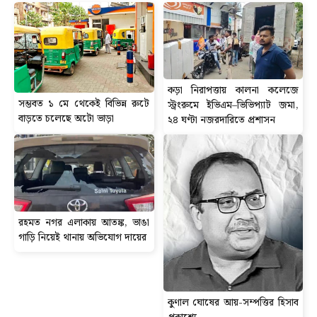
কড়া নিরাপত্তায় কালনা কলেজে
সম্ভবত ১ মে থেকেই বিভিন্ন রুটে
স্ট্রংরুমে ইভিএম–ভিভিপ্যাট জমা,
বাড়তে চলেছে অটো ভাড়া
২৪ ঘণ্টা নজরদারিতে প্রশাসন
রহমত নগর এলাকায় আতঙ্ক, ভাঙা
গাড়ি নিয়েই থানায় অভিযোগ দায়ের
কুণাল ঘোষের আয়-সম্পত্তির হিসাব