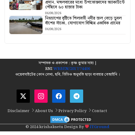
প্রদান, মঙ্গলবারের মধ্যে উপভোক্তাদের অ্যাকাউন্টে
পৌঁছবে ৬০ হাজার টাকা
06/08/2026
নিম্নচাপের বৃষ্টিতে শিলাবতী নদীর জল বেড়ে ডুবল
বাঁশের সাঁকো, যোগাযোগ বিচ্ছিন্ন একাধিক গ্রামের
06/08/2026
সম্পাদক ও প্রকাশক : কৃষ্ণ কুমার সাহা |
RNI
WBBEN/2017/74406
ওয়েবসাইটের কোন লেখা, ছবি, ভিডিও অনুমতি ছাড়া ব্যবহার বেআইনি ।
Disclaimer
About Us
Privacy Policy
Contact
© 2024 krishaksetu Design By
ITGround