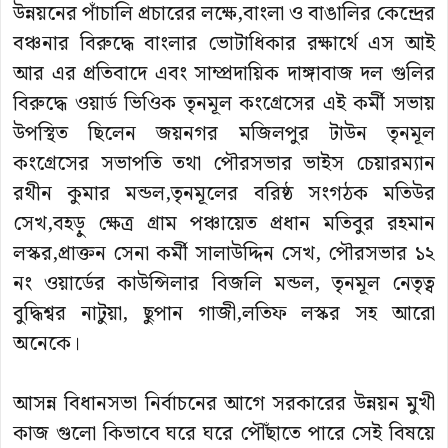
উন্নয়নের পাঁচালি প্রচারের লক্ষে,বাংলা ও বাঙালির কেন্দ্রের
বঞ্চনার বিরুদ্ধে বাংলার ভোটাধিকার রক্ষার্থে এস আই
আর এর প্রতিবাদে এবং সাম্প্রদায়িক দাঙ্গাবাজ দল গুলির
বিরুদ্ধে ওয়ার্ড ভিওিক তৃনমূল কংগ্রেসের এই কর্মী সভায়
উপস্থিত ছিলেন জয়নগর মজিলপুর টাউন তৃনমূল
কংগ্রেসের সভাপতি তথা পৌরসভার ভাইস চেয়ারম্যান
রথীন কুমার মন্ডল,তৃনমূলের বরিষ্ঠ সংগঠক মতিউর
সেখ,বহড়ু ক্ষেত্র গ্রাম পঞ্চায়েত প্রধান মতিবুর রহমান
লস্কর,প্রাক্তন সেনা কর্মী সালাউদ্দিন সেখ, পৌরসভার ১২
নং ওয়ার্ডের কাউন্সিলার বিজলি মন্ডল, তৃনমূল নেতৃত্ব
বুদ্ধিশ্বর নাটুয়া, ছুপান গাজী,লতিফ লস্কর সহ আরো
অনেকে।
আসন্ন বিধানসভা নির্বাচনের আগে সরকারের উন্নয়ন মুখী
কাজ গুলো কিভাবে ঘরে ঘরে পৌঁছাতে পারে সেই বিষয়ে