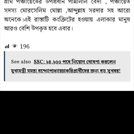
গ্রাম পঞ্চায়েতের উপপ্রধান পান্নালাল বৈদ্য , পঞ্চায়েত
সদস্য মোরসেলিম মোল্লা ,আব্দুল্লাহ সরদার সহ আরো
অনেকে।এই রাস্তাটি কংক্রিটের হওয়ায় এলাকার মানুষ
আরও বেশি উপকৃত হবে এবার।
196
See also
SSC: ২৪,২০০ পদে নিয়োগ ঘোষণা করলেন
মুখ্যমন্ত্রী মমতা বন্দ্যোপাধ্যায়চাকরিপ্রার্থীদের জন্য বড় সুখবর!