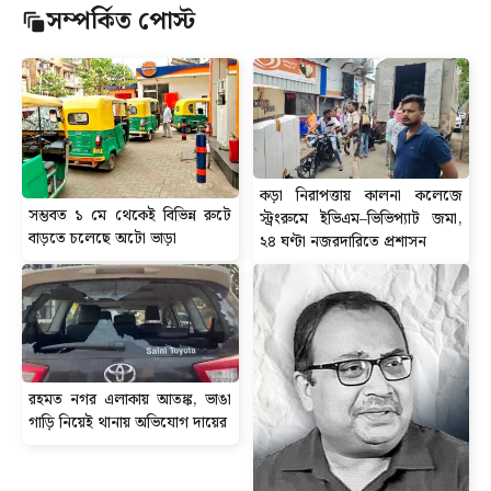
সম্পর্কিত পোস্ট
কড়া নিরাপত্তায় কালনা কলেজে
সম্ভবত ১ মে থেকেই বিভিন্ন রুটে
স্ট্রংরুমে ইভিএম–ভিভিপ্যাট জমা,
বাড়তে চলেছে অটো ভাড়া
২৪ ঘণ্টা নজরদারিতে প্রশাসন
রহমত নগর এলাকায় আতঙ্ক, ভাঙা
গাড়ি নিয়েই থানায় অভিযোগ দায়ের