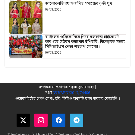
আলোকবর্তিকায় সম্মানিত সমাজের কৃতী মুখ
08/08/2026
ঘাটালের ওসিকে নিয়ে গিয়ে কলকাতা হাইকোর্টে
কান ধরে উঠবস করানোর হুঁশিয়ারি, বিস্ফোরক মন্তব্য
সিপিআইএম নেতা শতরূপ ঘোষের।
06/08/2026
সম্পাদক ও প্রকাশক : কৃষ্ণ কুমার সাহা |
RNI
WBBEN/2017/74406
ওয়েবসাইটের কোন লেখা, ছবি, ভিডিও অনুমতি ছাড়া ব্যবহার বেআইনি ।