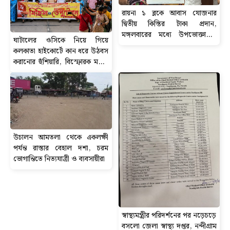
রায়না ১ ব্লকে আবাস যোজনার
দ্বিতীয় কিস্তির টাকা প্রদান,
মঙ্গলবারের মধ্যে উপভোক্তাদের
ঘাটালের ওসিকে নিয়ে গিয়ে
অ্যাকাউন্টে পৌঁছবে ৬০ হাজার টাকা
কলকাতা হাইকোর্টে কান ধরে উঠবস
করানোর হুঁশিয়ারি, বিস্ফোরক মন্তব্য
সিপিআইএম নেতা শতরূপ ঘোষের।
উচালন আমতলা থেকে একলক্ষী
পর্যন্ত রাস্তার বেহাল দশা, চরম
ভোগান্তিতে নিত্যযাত্রী ও ব্যবসায়ীরা
স্বাস্থ্যমন্ত্রীর পরিদর্শনের পর নড়েচড়ে
বসলো জেলা স্বাস্থ্য দপ্তর, নন্দীগ্রাম