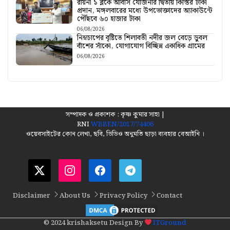
রায়না ১ ব্লকে আবাস যোজনার দ্বিতীয় কিস্তির টাকা
প্রদান, মঙ্গলবারের মধ্যে উপভোক্তাদের অ্যাকাউন্টে
পৌঁছবে ৬০ হাজার টাকা
06/08/2026
নিম্নচাপের বৃষ্টিতে শিলাবতী নদীর জল বেড়ে ডুবল
বাঁশের সাঁকো, যোগাযোগ বিচ্ছিন্ন একাধিক গ্রামের
06/08/2026
সম্পাদক ও প্রকাশক : কৃষ্ণ কুমার সাহা |
RNI
WBBEN/2017/74406
ওয়েবসাইটের কোন লেখা, ছবি, ভিডিও অনুমতি ছাড়া ব্যবহার বেআইনি ।
Disclaimer
About Us
Privacy Policy
Contact
© 2024 krishaksetu Design By
ITGround