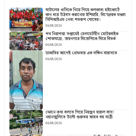
ঘাটালের ওসিকে নিয়ে গিয়ে কলকাতা হাইকোর্টে
কান ধরে উঠবস করানোর হুঁশিয়ারি, বিস্ফোরক মন্তব্য
সিপিআইএম নেতা শতরূপ ঘোষের।
06/08/2026
পথ নিরাপত্তা সপ্তাহেই হেলমেটহীন মোটরবাইক
শোভাযাত্রা, জয়নগরে বিজেপিকে ঘিরে বিতর্ক
06/08/2026
ডাকাতির আগেই গ্রেফতার এক দক্ষিন বারাসতে
06/08/2026
ফোনে কথা বলতে গিয়ে নিয়ন্ত্রণ হারাল বাস!
নয়ানজুলিতে উল্টে গুরুতর আহত বহু যাত্রী
06/08/2026