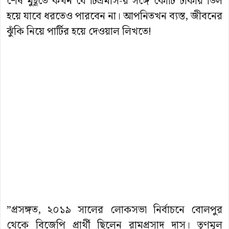
শেষ মুহূর্তে কখন যে টিএমসি-র সঙ্গে কোটি টাকার ডিল
হয়ে যাবে ধরতেও পারবেন না। আপনিতখন ব্যস্ত, জীবনের
ঝুঁকি নিয়ে পার্টির হয়ে দেওয়াল লিখতে!
”প্রসঙ্গত, ২০১৯ সালের লোকসভা নির্বাচনে বোলপুর
থেকে বিজেপি প্রার্থী ছিলেন রামপ্রসাদ দাস। তৃণমূল