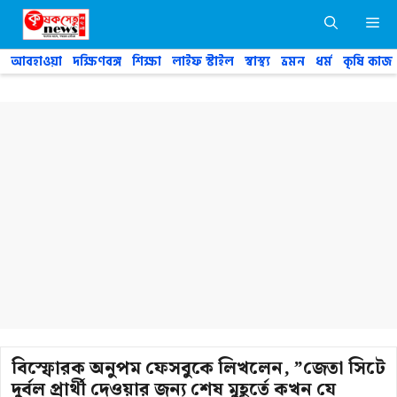
Skip
M
to
content
আবহাওয়া
দক্ষিণবঙ্গ
শিক্ষা
লাইফ স্টাইল
স্বাস্থ্য
ভ্রমন
ধর্ম
কৃষি কাজ
বিস্ফোরক অনুপম ফেসবুকে লিখলেন, ”জেতা সিটে
দুর্বল প্রার্থী দেওয়ার জন্য শেষ মুহূর্তে কখন যে